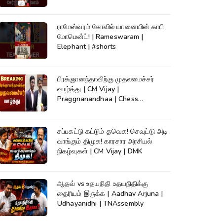
ராமேஸ்வரம் கோவில் யானையின் காபி
மோமென்ட்! | Rameswaram |
Elephant | #shorts
பிரக்ஞானந்தாவிற்கு முதலமைச்சர்
வாழ்த்து | CM Vijay |
Praggnanandhaa | Chess
Champion |KumudamNews
சப்பகட்டு கட்டும் தவெக! செவுட்டு அடி
வாங்கும் திமுக! காரசார அரசியல்
நிகழ்வுகள் | CM Vijay | DMK
ஆதவ் vs உதயநிதி உதயநிதிக்கு
தைரியம் இருக்க | Aadhav Arjuna |
Udhayanidhi | TNAssembly