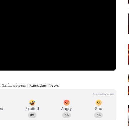
கள் போட்ட உத்தரவு | Kumudam News