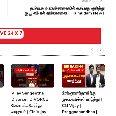
Next Post
த.வெ.க அமைச்சரவையில் கூடுவது குறித்து
ஐ.யூ.எம்.எல் ஆலோசனை.. | Kumudam News
IVE 24 X 7
வீடியோ ஸ்டோரி
வீடியோ ஸ்டோரி
Vijay Sangeetha
பிரக்ஞானந்தாவிற்கு
சப
Divorce | DIVORCE
முதலமைச்சர் வாழ்த்து |
செ
வேணாம்.. சேர்ந்து
CM Vijay |
த
 |
வாழலாம் | CM Vijay
Praggnanandhaa |
நி