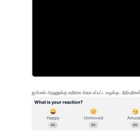
ஐ.பி.எஸ் அருணுக்கு எதிராக தொடரப்பட்ட வழக்கு.. நீதிபதி