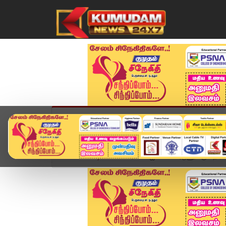
முகப்பு
விளையாட்டு
அண்மை
தமிழ்நாட
Home
வீடியோ ஸ்டோரி
ஐ.பி.எஸ் அருணுக்கு எதிராக