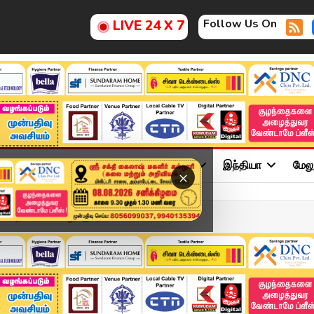
Follow Us On
LIVE 24 X 7
ு
சினிமா
அரசியல்
விளையாட்டு
இந்தியா
மேல
×
 தொடரப்பட்ட வழக்கு.. ந...