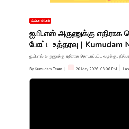
வீடியோ ஸ்டோரி
ஐ.பி.எஸ் அருணுக்கு எதிராக த
போட்ட உத்தரவு | Kumudam
ஐ.பி.எஸ் அருணுக்கு எதிராக தொடரப்பட்ட வழக்கு.. நீத
By
Kumudam Team
20 May 2026, 03:06 PM
Las