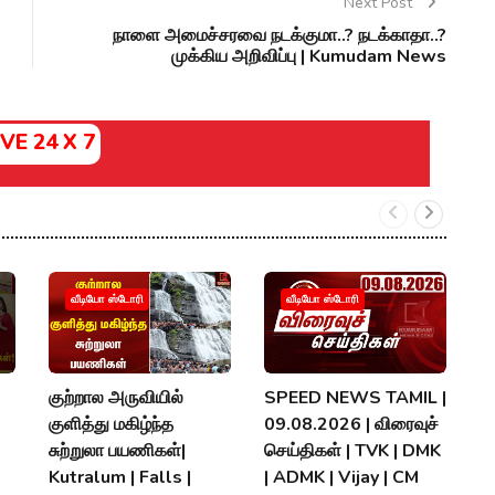
Next Post
நாளை அமைச்சரவை நடக்குமா..? நடக்காதா..?
முக்கிய அறிவிப்பு | Kumudam News
IVE 24 X 7
வீடியோ ஸ்டோரி
வீடியோ ஸ்டோரி
குற்றால அருவியில்
SPEED NEWS TAMIL |
அ
குளித்து மகிழ்ந்த
09.08.2026 | விரைவுச்
க
சுற்றுலா பயணிகள்|
செய்திகள் | TVK | DMK
ந
Kutralum | Falls |
| ADMK | Vijay | CM
பக