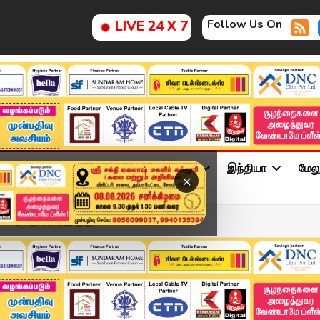
Follow Us On
LIVE 24 X 7
ு
சினிமா
அரசியல்
விளையாட்டு
இந்தியா
மேல
×
ுவது குறித்து ஐ.யூ.எம்....