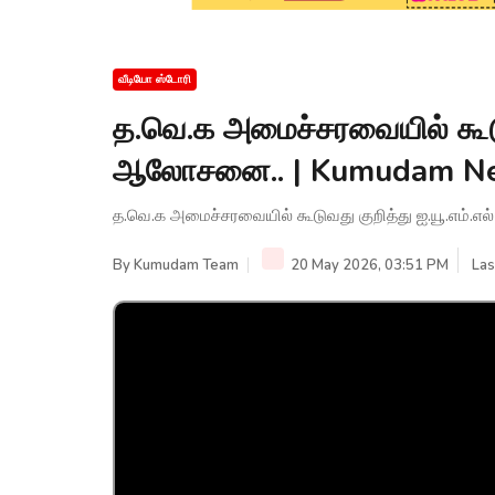
வீடியோ ஸ்டோரி
த.வெ.க அமைச்சரவையில் கூடுவ
ஆலோசனை.. | Kumudam N
த.வெ.க அமைச்சரவையில் கூடுவது குறித்து ஐ.யூ.எம்
By
Kumudam Team
20 May 2026, 03:51 PM
Las