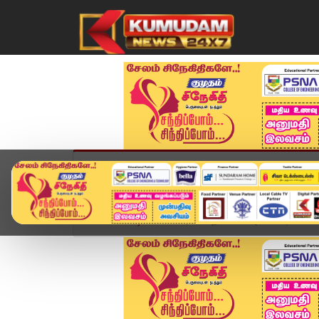
முகப்பு
விளையாட்டு
அண்மை
தமிழ்நாட
Home
வீடியோ ஸ்டோரி
த.வெ.க அமைச்சரவையில் கூட