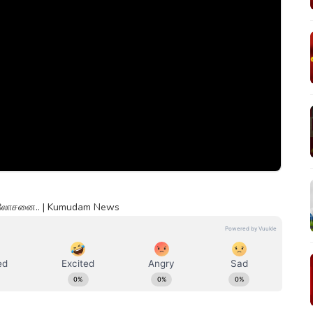
் ஆலோசனை.. | Kumudam News