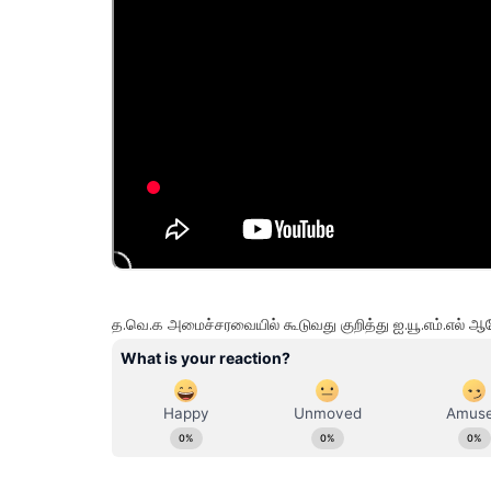
த.வெ.க அமைச்சரவையில் கூடுவது குறித்து ஐ.யூ.எம்.எல