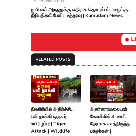
Previous Post
ஐ.பி.எஸ் அருணுக்கு எதிராக தொடரப்பட்ட வழக்கு..
நீதிபதிகள் போட்ட உத்தரவு | Kumudam News
L
RELATED POSTS
வீடியோ ஸ்டோரி
வீடியோ ஸ்டோரி
நீலகிரியில் அதிர்ச்சி...
அண்ணாமலையார்
புலி தாக்கி ஒருவர்
கோவிலில் 3 மணி
உயிரிழப்பு! | Tiger
நேரமாக காத்திருந்த
Attack | Wildlife |
பக்தர்கள் |