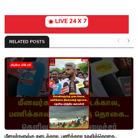
LIVE 24 X 7
RELATED POSTS
வீடியோ ஸ்டோரி
மீனவர்களுக்கு தடைக்கால, பணிக்கால உதவித்தொகை..