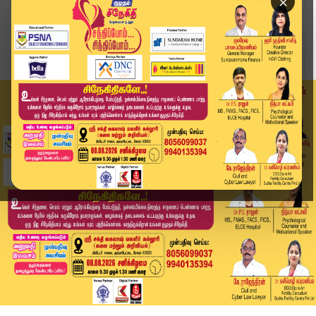
×
Home
வீடியோ ஸ்டோரி
விஜயின் தவெகவை நோக்கி நகரும் அதிமுக முக்கிய புள...