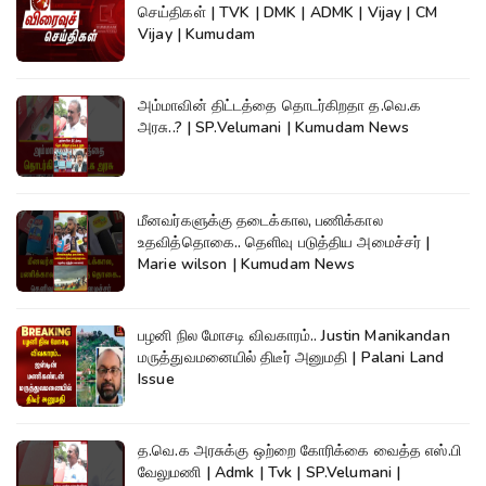
செய்திகள் | TVK | DMK | ADMK | Vijay | CM
Vijay | Kumudam
அம்மாவின் திட்டத்தை தொடர்கிறதா த.வெ.க
அரசு..? | SP.Velumani | Kumudam News
மீனவர்களுக்கு தடைக்கால, பணிக்கால
உதவித்தொகை.. தெளிவு படுத்திய அமைச்சர் |
Marie wilson | Kumudam News
பழனி நில மோசடி விவகாரம்.. Justin Manikandan
மருத்துவமனையில் திடீர் அனுமதி | Palani Land
Issue
த.வெ.க அரசுக்கு ஒற்றை கோரிக்கை வைத்த எஸ்.பி
வேலுமணி | Admk | Tvk | SP.Velumani |