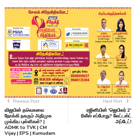
Previous Post
Next Post
விஜயின் தவெகவை
ரஜினியின் 'ஜெயிலர் 2'
நோக்கி நகரும் அதிமுக
ரிலீஸ் எப்போது? லேட்டஸ்ட்
முக்கிய புள்ளிகள்? |
அப்டேட்!
ADMK to TVK | CM
Vijay | EPS | Kumudam