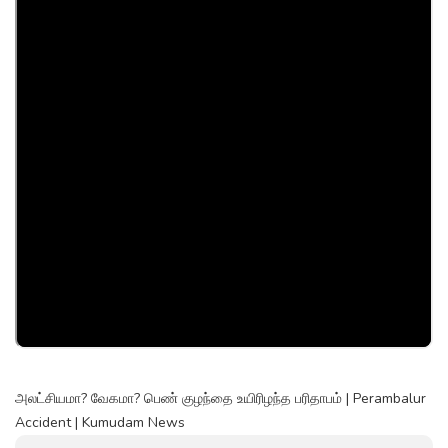
அலட்சியமா? வேகமா? பெண் குழந்தை உயிரிழந்த பரிதாபம் | Perambalur
Accident | Kumudam News