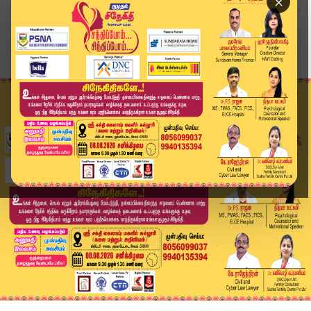
×
Home
வீடியோ ஸ்டோரி
அலட்சியமா? வேகமா? பெண் குழந்தை உயிரிழந்த பரிதாப...