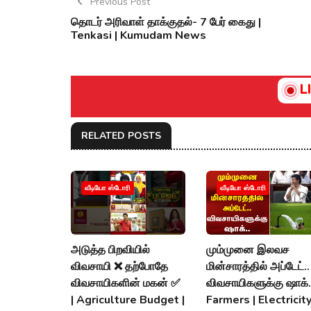
Previous Post
தொடர் அரிவாள் தாக்குதல்- 7 பேர் கைது |
Tenkasi | Kumudam News
L
RELATED POSTS
வீடியோ ஸ்டோரி
வீடியோ ஸ்டோரி
அடுத்த பிறவியில்
மும்முனை இலவச
விவசாயி ❌ தற்போதே
மின்சாரத்தில் அப்டேட்..
விவசாயிகளின் மகன் ✅
விவசாயிகளுக்கு ஷாக்..
| Agriculture Budget |
Farmers | Electricity