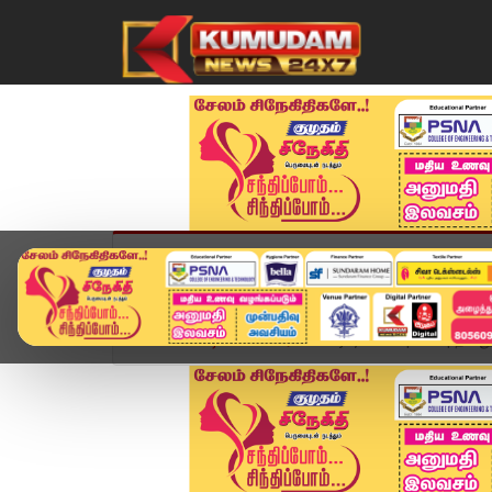
முகப்பு
விளையாட்டு
அண்மை
தமிழ்நாட
Home
வீடியோ ஸ்டோரி
Vijay Sethupathi | தனது ர