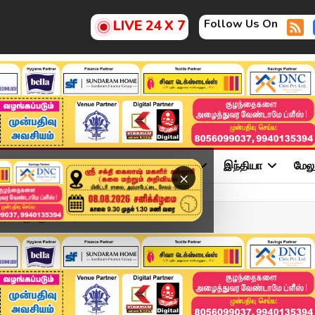
Follow Us On
LIVE 24 X 7
ு
சினிமா
அரசியல்
விளையாட்டு
இந்தியா
மேல
×
சிகருக்கு சர்ப்ரைஸ் வி...