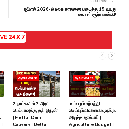
Next Post
ஐபிஎல் 2026-ல் உலக சாதனை படைத்த 15 வயது
வைபவ் சூர்யவன்ஷி!
IVE 24 X 7
வீடியோ ஸ்டோரி
வீடியோ ஸ்டோரி
2 நாட்களில் 2 அடி!
மாம்பழம் உற்பத்தி
த
டெல்டாவுக்கு குட் நியூஸ்!
செய்யும்விவசாயிகளுக்கு
பே
 |
| Mettur Dam |
அடித்த ஜாக்பாட் |
எத
 |
Cauvery | Delta
Agriculture Budget |
எ