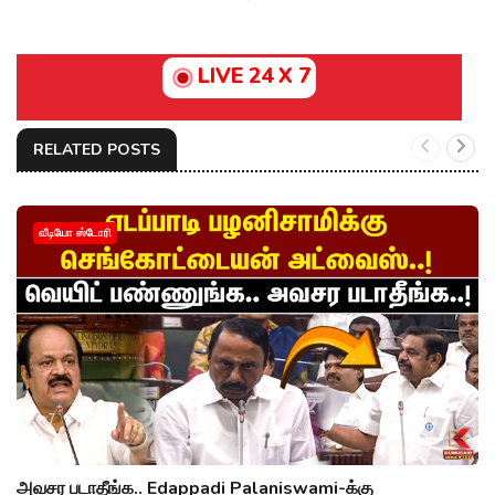
LIVE 24 X 7
RELATED POSTS
வீடியோ ஸ்டோரி
அவசர படாதீங்க.. Edappadi Palaniswami-க்கு