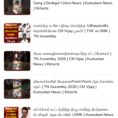
Gang | Dindigul Crime News | Kumudam News
| #shorts
கலாய்த்த உடனே பதிலடி கொடுத்த Udhayanidhi..
தொங்கிப்போன CM Vijay முகம்! | TVK vs DMK |
TN Assembly
பிரபல கலைஞர்களைநினைவுகூர்ந்த சட்டப்பேரவை! |
TN Assembly 2026 | CM Vijay | Kumudam
News | #shorts
விவசாயிகளின் வேதனைPoint Point-ஆக சொன்ன
உதய் | TN Assembly 2026 | CM Vijay |
Kumudam News | #shorts
எம்.பிக்கள் கூட்டத்திற்கு தி.மு.கவிற்கு நிபந்தனை..
டென்ஷன் ஆன ஸ்டாலின் | DMK | Kumudam News