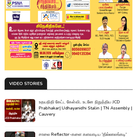
VIDEO STORIES
உதயநிதி கேட்ட கேள்வி.. உடனே நிறுத்திய JCD
Prabhakar| Udhayanidhi Stalin | TN Assembly |
Cauvery
சாலை Reflector-களை களவாடிய 'தில்லாலங்கடி'