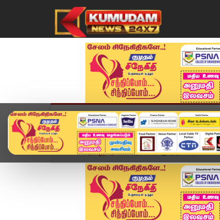
முகப்பு
விளையாட்டு
அண்மை
தமிழ்நாட
Home
தமிழ்நாடு
விநாயகர் சதுர்த்தி ஊர்வலம்: ச