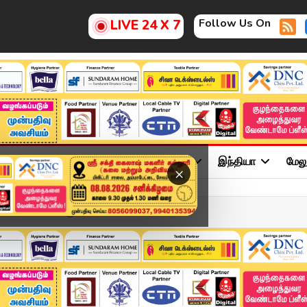
Follow Us On
LIVE 24 X 7
ு
சினிமா
அரசியல்
விளையாட்டு
இந்தியா
மேல
×
ென்னையில் போக்குவர...