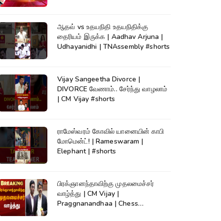
News
ஆதவ் vs உதயநிதி உதயநிதிக்கு
தைரியம் இருக்க | Aadhav Arjuna |
Udhayanidhi | TNAssembly #shorts
Vijay Sangeetha Divorce |
DIVORCE வேணாம்.. சேர்ந்து வாழலாம்
| CM Vijay #shorts
ராமேஸ்வரம் கோவில் யானையின் காபி
மோமென்ட்! | Rameswaram |
Elephant | #shorts
பிரக்ஞானந்தாவிற்கு முதலமைச்சர்
வாழ்த்து | CM Vijay |
Praggnanandhaa | Chess
Champion |KumudamNews