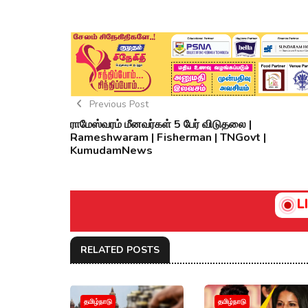
Previous Post
ராமேஸ்வரம் மீனவர்கள் 5 பேர் விடுதலை |
Rameshwaram | Fisherman | TNGovt |
KumudamNews
L
RELATED POSTS
தமிழ்நாடு
தமிழ்நாடு