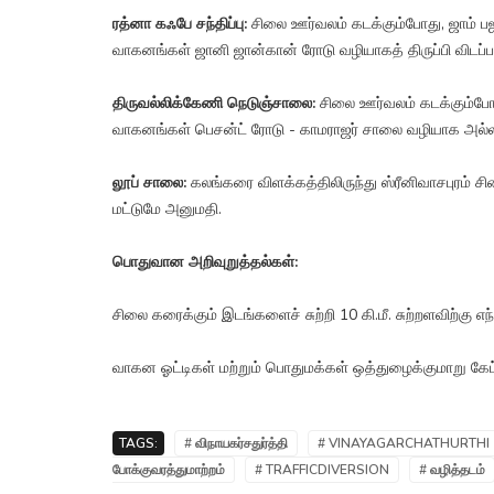
ரத்னா கஃபே சந்திப்பு:
சிலை ஊர்வலம் கடக்கும்போது, ஜாம் பஜா
வாகனங்கள் ஜானி ஜான்கான் ரோடு வழியாகத் திருப்பி விடப்பட
திருவல்லிக்கேணி நெடுஞ்சாலை:
சிலை ஊர்வலம் கடக்கும்போது,
வாகனங்கள் பெசன்ட் ரோடு - காமராஜர் சாலை வழியாக அல்லது 
லூப் சாலை:
கலங்கரை விளக்கத்திலிருந்து ஸ்ரீனிவாசபுரம் சி
மட்டுமே அனுமதி.
பொதுவான அறிவுறுத்தல்கள்:
சிலை கரைக்கும் இடங்களைச் சுற்றி 10 கி.மீ. சுற்றளவிற
வாகன ஓட்டிகள் மற்றும் பொதுமக்கள் ஒத்துழைக்குமாறு கேட்
TAGS:
# விநாயகர்சதுர்த்தி
# VINAYAGARCHATHURTHI
போக்குவரத்துமாற்றம்
# TRAFFICDIVERSION
# வழித்தடம்