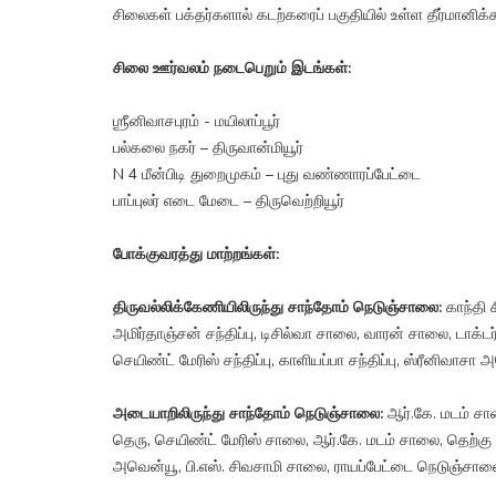
சிலைகள் பக்தர்களால் கடற்கரைப் பகுதியில் உள்ள தீர்மானிக
சிலை ஊர்வலம் நடைபெறும் இடங்கள்:
ஶ்ரீனிவாசபுரம் - மயிலாப்பூர்
பல்கலை நகர் – திருவான்மியூர்
N 4 மீன்பிடி துறைமுகம் – புது வண்ணாரப்பேட்டை
பாப்புலர் எடை மேடை – திருவெற்றியூர்
போக்குவரத்து மாற்றங்கள்:
திருவல்லிக்கேணியிலிருந்து சாந்தோம் நெடுஞ்சாலை:
காந்தி 
அமிர்தாஞ்சன் சந்திப்பு, டிசில்வா சாலை, வாரன் சாலை, டாக்டர
செயிண்ட் மேரிஸ் சந்திப்பு, காளியப்பா சந்திப்பு, ஸ்ரீனிவா
அடையாறிலிருந்து சாந்தோம் நெடுஞ்சாலை:
ஆர்.கே. மடம் சா
தெரு, செயிண்ட் மேரிஸ் சாலை, ஆர்.கே. மடம் சாலை, தெற்கு 
அவென்யூ, பி.எஸ். சிவசாமி சாலை, ராயப்பேட்டை நெடுஞ்சாலை