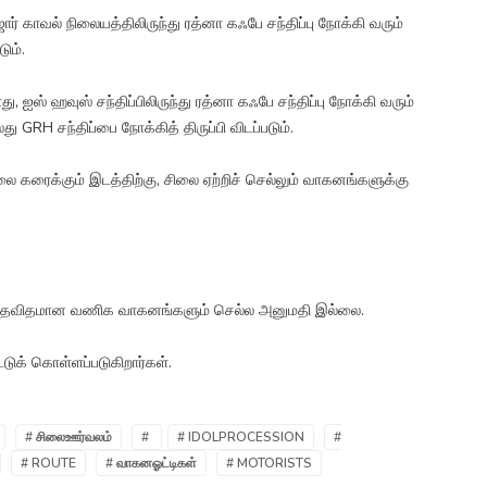
ர் காவல் நிலையத்திலிருந்து ரத்னா கஃபே சந்திப்பு நோக்கி வரும்
ும்.
 ஐஸ் ஹவுஸ் சந்திப்பிலிருந்து ரத்னா கஃபே சந்திப்பு நோக்கி வரும்
GRH சந்திப்பை நோக்கித் திருப்பி விடப்படும்.
லை கரைக்கும் இடத்திற்கு, சிலை ஏற்றிச் செல்லும் வாகனங்களுக்கு
்கு எந்தவிதமான வணிக வாகனங்களும் செல்ல அனுமதி இல்லை.
டுக் கொள்ளப்படுகிறார்கள்.
# சிலைஊர்வலம்
#
# IDOLPROCESSION
#
# ROUTE
# வாகனஓட்டிகள்
# MOTORISTS