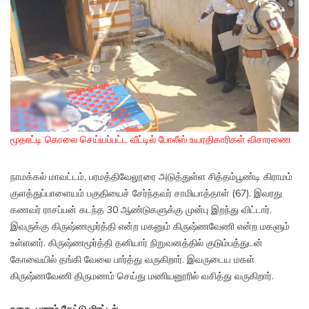
மூதாட்டி கொலை செய்யப்பட்ட வீட்டில் போலீஸ் உயரதிகாரிகள் விசாரணை
நாமக்கல் மாவட்டம், பரமத்திவேலூரை அடுத்துள்ள சித்தம்பூண்டி கிராமம்
குளத்துப்பாளையம் பகுதியைச் சேர்ந்தவர் சாமியாத்தாள் (67). இவரது
கணவர் ராசப்பன் கடந்த 30 ஆண்டுகளுக்கு முன்பு இறந்து விட்டார்.
இவருக்கு கிருஷ்ணமூர்த்தி என்ற மகனும் கிருஷ்ணவேணி என்ற மகளும்
உள்ளனர். கிருஷ்ணமூர்த்தி தனியார் நிறுவனத்தில் குடும்பத்துடன்
கோவையில் தங்கி வேலை பார்த்து வருகிறார். இவருடைய மகள்
கிருஷ்ணவேணி திருமணம் செய்து மணியனூரில் வசித்து வருகிறார்.