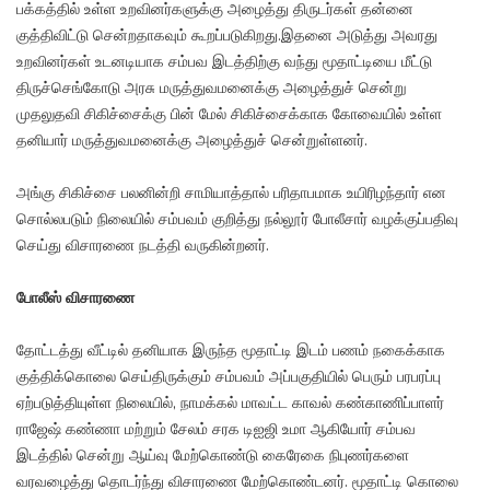
பக்கத்தில் உள்ள உறவினர்களுக்கு அழைத்து திருடர்கள் தன்னை
குத்திவிட்டு சென்றதாகவும் கூறப்படுகிறது.இதனை அடுத்து அவரது
உறவினர்கள் உடனடியாக சம்பவ இடத்திற்கு வந்து மூதாட்டியை மீட்டு
திருச்செங்கோடு அரசு மருத்துவமனைக்கு அழைத்துச் சென்று
முதலுதவி சிகிச்சைக்கு பின் மேல் சிகிச்சைக்காக கோவையில் உள்ள
தனியார் மருத்துவமனைக்கு அழைத்துச் சென்றுள்ளனர்.
அங்கு சிகிச்சை பலனின்றி சாமியாத்தால் பரிதாபமாக உயிரிழந்தார் என
சொல்லபடும் நிலையில் சம்பவம் குறித்து நல்லூர் போலீசார் வழக்குப்பதிவு
செய்து விசாரணை நடத்தி வருகின்றனர்.
போலீஸ் விசாரணை
தோட்டத்து வீட்டில் தனியாக இருந்த மூதாட்டி இடம் பணம் நகைக்காக
குத்திக்கொலை செய்திருக்கும் சம்பவம் அப்பகுதியில் பெரும் பரபரப்பு
ஏற்படுத்தியுள்ள நிலையில், நாமக்கல் மாவட்ட காவல் கண்காணிப்பாளர்
ராஜேஷ் கண்ணா மற்றும் சேலம் சரக டிஐஜி உமா ஆகியோர் சம்பவ
இடத்தில் சென்று ஆய்வு மேற்கொண்டு கைரேகை நிபுணர்களை
வரவழைத்து தொடர்ந்து விசாரணை மேற்கொண்டனர். மூதாட்டி கொலை