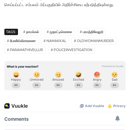
செய்யப்பட்ட சம்பவம் அப்பகுதியில் அதிர்ச்சியை ஏற்படுத்தியுள்ளது.
TAGS:
# நாமக்கல்
# மூதாட்டிகொலை
# பரமத்திவேலூர்
# போலீஸ்விசாரணை
# NAMAKKAL
# OLDWOMANMURDER
# PARAMATHIVELLUR
# POLICEINVESTIGATION