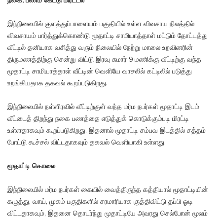
நகை, பணம் கேட்டு மிரட்டல்
இந்நிலையில் குளத்துப்பாளையம் பகுதியில் உள்ள விவசாய நிலத்தில்
விவசாயம் பார்த்துக்கொண்டு மூதாட்டி சாமியாத்தாள் மட்டும் தோட்டத்து
வீட்டில் தனியாக வசித்து வரும் நிலையில் நேற்று மாலை உறவினரின்
திருமணத்திற்கு சென்று விட்டு இரவு சுமார் 9 மணிக்கு வீட்டிற்கு வந்த
மூதாட்டி சாமியாத்தாள் வீட்டின் வெளியே வாசலில் கட்டிலில் படுத்து
உறங்கியதாக தகவல் கூறப்படுகிறது.
இந்நிலையில் நள்ளிரவில் வீட்டிற்குள் வந்த மர்ம நபர்கள் மூதாட்டி இடம்
வீட்டைத் திறந்து நகை பணத்தை எடுத்துக் கொடுக்கும்படி மிரட்டி
உள்ளதாகவும் கூறப்படுகிறது. இதனால் மூதாட்டி சம்பவ இடத்தில் சத்தம்
போட்டு கூச்சல் விட்டதாகவும் தகவல் வெளியாகி உள்ளது.
மூதாட்டி கொலை
இந்நிலையில் மர்ம நபர்கள் கையில் வைத்திருந்த கத்தியால் மூதாட்டியின்
கழுத்து, வாய், முகம் பகுதிகளில் சரமாரியாக குத்திவிட்டு தப்பி ஓடி
விட்டதாகவும், இதனை தொடர்ந்து மூதாட்டியே அவரது செல்போன் மூலம்