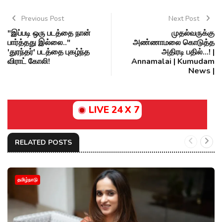
Previous Post
Next Post
"இப்படி ஒரு படத்தை நான்
முதல்வருக்கு
பார்த்தது இல்லை.."
அண்ணாமலை கொடுத்த
'துரந்தர்' படத்தை புகழ்ந்த
அதிரடி பதில்...! |
விராட் கோலி!
Annamalai | Kumudam
News |
LIVE 24 X 7
RELATED POSTS
தமிழ்நாடு