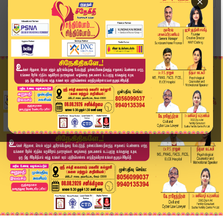
×
Home
தமிழ்நாடு
ஆர்.எஸ்.எஸ். அணிவகுப்புக்கு அனுமதி இல்லை.. விதி...