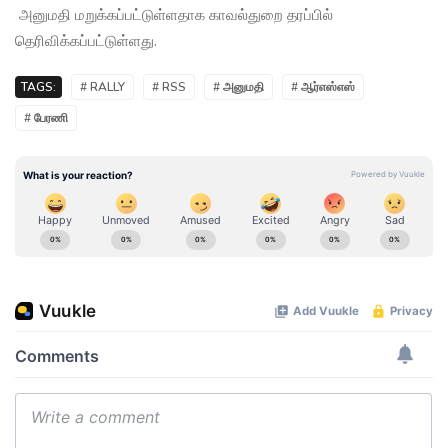
அனுமதி மறுக்கப்பட்டுள்ளதாக காவல்துறை தரப்பில்
தெரிவிக்கப்பட்டுள்ளது.
TAGS:
# RALLY
# RSS
# அனுமதி
# ஆர்எஸ்எஸ்
# பேரணி