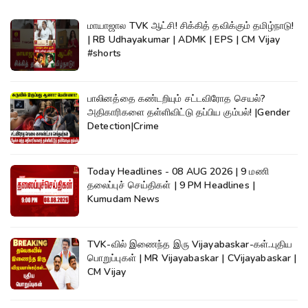
மாயாஜால TVK ஆட்சி! சிக்கித் தவிக்கும் தமிழ்நாடு!
| RB Udhayakumar | ADMK | EPS | CM Vijay
#shorts
பாலினத்தை கண்டறியும் சட்டவிரோத செயல்?
அதிகாரிகளை தள்ளிவிட்டு தப்பிய கும்பல்! |Gender
Detection|Crime
Today Headlines - 08 AUG 2026 | 9 மணி
தலைப்புச் செய்திகள் | 9 PM Headlines |
Kumudam News
TVK-வில் இணைந்த இரு Vijayabaskar-கள்..புதிய
பொறுப்புகள் | MR Vijayabaskar | CVijayabaskar |
CM Vijay