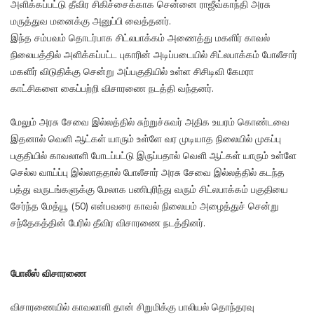
அளிக்கப்பட்டு தீவிர சிகிச்சைக்காக சென்னை ராஜீவ்காந்தி அரசு
மருத்துவ மனைக்கு அனுப்பி வைத்தனர்.
இந்த சம்பவம் தொடர்பாக சிட்லபாக்கம் அணைத்து மகளிர் காவல்
நிலையத்தில் அளிக்கப்பட்ட புகாரின் அடிப்படையில் சிட்லபாக்கம் போலீசார்
மகளிர் விடுதிக்கு சென்று அப்பகுதியில் உள்ள சிசிடிவி கேமரா
காட்சிகளை கைப்பற்றி விசாரணை நடத்தி வந்தனர்.
மேலும் அரசு சேவை இல்லத்தில் சுற்றுச்சுவர் அதிக உயரம் கொண்டவை
இதனால் வெளி ஆட்கள் யாரும் உள்ளே வர முடியாத நிலையில் முகப்பு
பகுதியில் காவலாளி போடப்பட்டு இருப்பதால் வெளி ஆட்கள் யாரும் உள்ளே
செல்ல வாய்ப்பு இல்லாததால் போலீசார் அரசு சேவை இல்லத்தில் கடந்த
பத்து வருடங்களுக்கு மேலாக பணிபுரிந்து வரும் சிட்லபாக்கம் பகுதியை
சேர்ந்த மேத்யூ (50) என்பவரை காவல் நிலையம் அழைத்துச் சென்று
சந்தேகத்தின் பேரில் தீவிர விசாரணை நடத்தினர்.
போலீஸ் விசாரணை
விசாரணையில் காவலாளி தான் சிறுமிக்கு பாலியல் தொந்தரவு