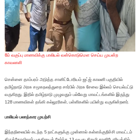
8ம் வகுப்பு மாணவிக்கு பாலியல் வன்கொடுமௌ செய்ய முயன்ற
காவலாளி
சென்னை தாம்பரம் அடுத்த சானிட்டோரியம் ஜட்ஜ் காலனி பகுதியில்
தமிழ்நாடு அரசு சமூகநலத்துறை சார்பில் அரசு சேவை இல்லம் செயல்பட்டு
வருகிறது. இதில் தமிழ்நாடு முழுவதும் பல்வேறு மாவட்டங்களில் இருந்து
128 மாணவிகள் தங்கி கல்லூரிகள், பள்ளிகளில் பயின்று வருகின்றனர்.
பாலியல் பலாத்கார முயற்சி
இந்தநிலையில் கடந்த 5 நாட்களுக்கு முன்னால் கள்ளக்குறிச்சி மாவட்டம்
திருக்கோவிலூர் பகுதியைச் சேர்ந்த 13 வயது சிறுமி சானிடோரியத்தில்