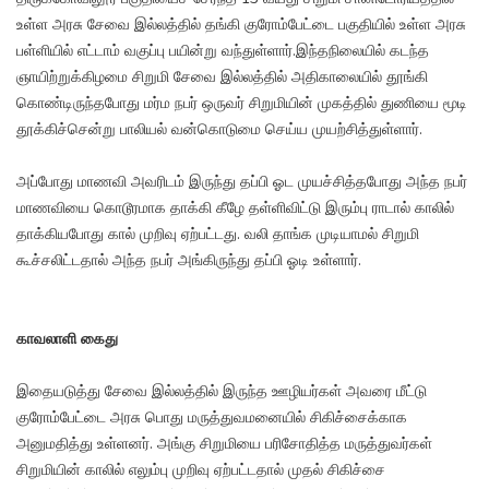
உள்ள அரசு சேவை இல்லத்தில் தங்கி குரோம்பேட்டை பகுதியில் உள்ள அரசு
பள்ளியில் எட்டாம் வகுப்பு பயின்று வந்துள்ளார்.இந்தநிலையில் கடந்த
ஞாயிற்றுக்கிழமை சிறுமி சேவை இல்லத்தில் அதிகாலையில் தூங்கி
கொண்டிருந்தபோது மர்ம நபர் ஒருவர் சிறுமியின் முகத்தில் துணியை மூடி
தூக்கிச்சென்று பாலியல் வன்கொடுமை செய்ய முயற்சித்துள்ளார்.
அப்போது மாணவி அவரிடம் இருந்து தப்பி ஓட முயச்சித்தபோது அந்த நபர்
மாணவியை கொடூரமாக தாக்கி கீழே தள்ளிவிட்டு இரும்பு ராடால் காலில்
தாக்கியபோது கால் முறிவு ஏற்பட்டது. வலி தாங்க முடியாமல் சிறுமி
கூச்சலிட்டதால் அந்த நபர் அங்கிருந்து தப்பி ஓடி உள்ளார்.
காவலாளி கைது
இதையடுத்து சேவை இல்லத்தில் இருந்த ஊழியர்கள் அவரை மீட்டு
குரோம்பேட்டை அரசு பொது மருத்துவமனையில் சிகிச்சைக்காக
அனுமதித்து உள்ளனர். அங்கு சிறுமியை பரிசோதித்த மருத்துவர்கள்
சிறுமியின் காலில் எலும்பு முறிவு ஏற்பட்டதால் முதல் சிகிச்சை