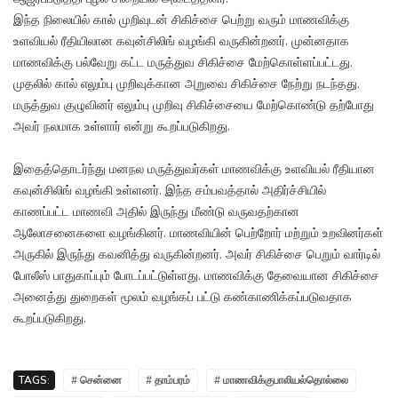
இந்த நிலையில் கால் முறிவுடன் சிகிச்சை பெற்று வரும் மாணவிக்கு
உளவியல் ரீதியிலான கவுன்சிலிங் வழங்கி வருகின்றனர். முன்னதாக
மாணவிக்கு பல்வேறு கட்ட மருத்துவ சிகிச்சை மேற்கொள்ளப்பட்டது.
முதலில் கால் எலும்பு முறிவுக்கான அறுவை சிகிச்சை நேற்று நடந்தது.
மருத்துவ குழுவினர் எலும்பு முறிவு சிகிச்சையை மேற்கொண்டு தற்போது
அவர் நலமாக உள்ளார் என்று கூறப்படுகிறது.
இதைத்தொடர்ந்து மனநல மருத்துவர்கள் மாணவிக்கு உளவியல் ரீதியான
கவுன்சிலிங் வழங்கி உள்ளனர். இந்த சம்பவத்தால் அதிர்ச்சியில்
காணப்பட்ட மாணவி அதில் இருந்து மீண்டு வருவதற்கான
ஆலோசனைகளை வழங்கினர். மாணவியின் பெற்றோர் மற்றும் உறவினர்கள்
அருகில் இருந்து கவனித்து வருகின்றனர். அவர் சிகிச்சை பெறும் வார்டில்
போலீஸ் பாதுகாப்பும் போடப்பட்டுள்ளது. மாணவிக்கு தேவையான சிகிச்சை
அனைத்து துறைகள் மூலம் வழங்கப் பட்டு கண்காணிக்கப்படுவதாக
கூறப்படுகிறது.
TAGS:
# சென்னை
# தாம்பரம்
# மாணவிக்குபாலியல்தொல்லை