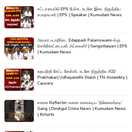
சட்டசபையில் EPS பேச்சு.. உடனே இடை நிறுத்திய
சபாநாயகர் | EPS | Speaker | Kumudam News
அவசர படாதீங்க.. Edappadi Palaniswami-க்கு
செங்கோட்டையன் அட்வைஸ்! | Sengottaiyan | EPS
| Kumudam News
உதயநிதி கேட்ட கேள்வி.. உடனே நிறுத்திய JCD
Prabhakar| Udhayanidhi Stalin | TN Assembly |
Cauvery
சாலை Reflector-களை களவாடிய 'தில்லாலங்கடி'
Gang | Dindigul Crime News | Kumudam News
| #shorts