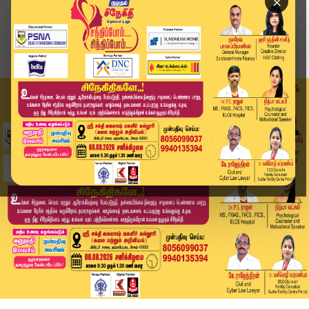
×
Home
தமிழ்நாடு
பாலியல் வன்கொடுமை: கால்கள் உடைக்கப்பட்ட மாணவிக்...