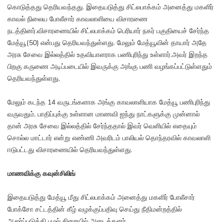
கொடுத்தது தெரியவந்தது. இதையடுத்து சிட்லபாக்கம் அனைத்து மகளிர்
காவல் நிலைய போலீசார் காவலாளியை விசாரணை
நடத்தினர்.விசாரணையில் சிட்லபாக்கம் பெரியார் நகர் பகுதியைச் சேர்ந்த
மேத்யூ(50) என்பது தெரியவந்துள்ளது. மேலும் மேத்யூவின் தாயார் அதே
அரசு சேவை இல்லத்தில் உதவியாளராக பணிபுரிந்து உள்ளார்.அவர் இறந்த
பிறகு கருணை அடிப்படையில் இவருக்கு அங்கு பணி வழங்கப்பட்டுள்ளதும்
தெரியவந்துள்ளது,
மேலும் கடந்த 14 வருடங்களாக அங்கு காவலாளியாக மேத்யூ பணிபுரிந்து
வருவதும், பாதிப்புக்கு உள்ளான மாணவி ஐந்து நாட்களுக்கு முன்னால்
தான் அரசு சேவை இல்லத்தில் சேர்ந்ததால் இவர் வெளியில் எதையும்
சொல்ல மாட்டார் என்று எண்ணி அவரிடம் பாலியல் தொந்தரவில் காவலாளி
ஈடுபட்டது விசாரணையில் தெரியவந்துள்ளது.
மாணவிக்கு கவுன்சிலிங்
இதையடுத்து மேத்யூ மீது சிட்லபாக்கம் அனைத்து மகளிர் போலீசார்
போக்சோ சட்டத்தின் கீழ் வழக்குப்பதிவு செய்து நீதிமன்றத்தில்
ஆஜர்ப்படுத்தி புழல் சிறையில் அடைத்தனர்.