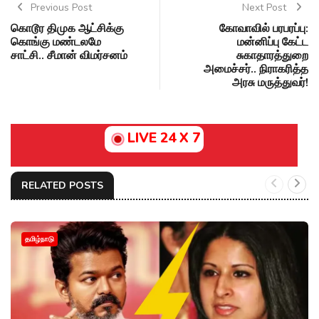
Previous Post
Next Post
கொடூர திமுக ஆட்சிக்கு
கோவாவில் பரபரப்பு:
கொங்கு மண்டலமே
மன்னிப்பு கேட்ட
சாட்சி.. சீமான் விமர்சனம்
சுகாதாரத்துறை
அமைச்சர்.. நிராகரித்த
அரசு மருத்துவர்!
LIVE 24 X 7
RELATED POSTS
தமிழ்நாடு