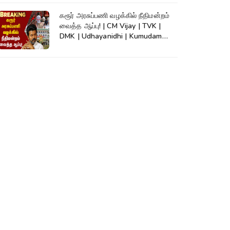
கரூர் அரசுப்பணி வழக்கில் நீதிமன்றம்
வைத்த ஆப்பு! | CM Vijay | TVK |
DMK | Udhayanidhi | Kumudam
News