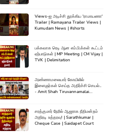
Views-ஐ அடிச்சி தூக்கிய 'ராமாயணா'
Trailer | Ramayana Trailer Views |
Kumudam News | #shorts
பக்கவாக ரெடி ஆன எம்.பி.க்கள் கூட்டம்
ஏற்பாடுகள் | MP Meeting | CM Vijay |
TVK | Delimitation
அண்ணாமலையார் கோயிலில்
இளைஞர்கள் செய்த அதிர்ச்சி செயல்..
- Amit Shah Tiruvannamalai
Temple
சரத்குமார் நேரில் ஆஜராக நீதிமன்றம்
அதிரடி உத்தரவு! | Sarathkumar |
Cheque Case | Saidapet Court