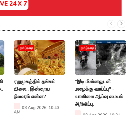
IVE 24 X 7
"இ
தமிழ்நாடு
தமிழ்நாடு
ர
வழ
உய
ணி
ஏறுமுகத்தில் தங்கம்
"இடி மின்னலுடன்
P
..
விலை.. இன்றைய
மழைக்கு வாய்ப்பு" -
நிலவரம் என்ன?
வானிலை ஆய்வு மையம்
அறிவிப்பு.
08 Aug 2026, 10:43
AM
08 Aug 2026, 10:21
AM