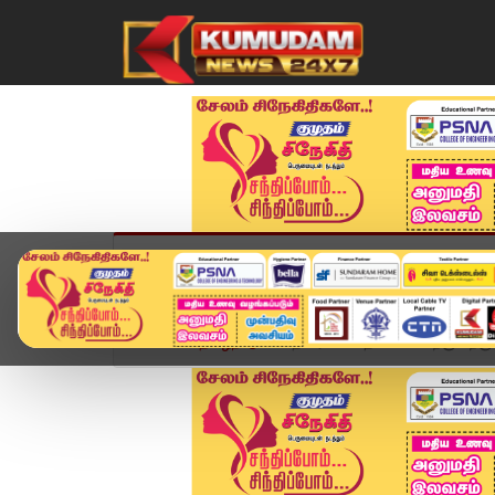
முகப்பு
விளையாட்டு
அண்மை
தமிழ்நாட
Home
தமிழ்நாடு
திமிரியில் மதிய உணவிற்கு பிறகு 