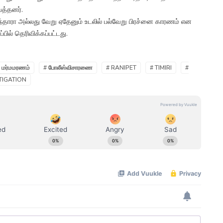
த்தனர்.
ந்தாரா அல்லது வேறு ஏதேனும் உடலில் பல்வேறு பிரச்னை காரணம் என
ில் தெரிவிக்கப்பட்டது.
 மர்மமரணம்
# போலீஸ்விசாரணை
# RANIPET
# TIMIRI
#
TIGATION