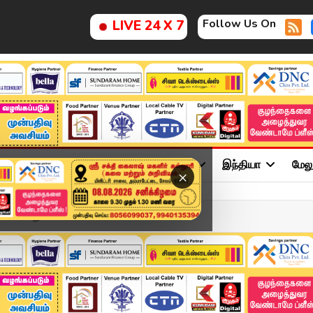
Follow Us On
LIVE 24 X 7
ு
சினிமா
அரசியல்
விளையாட்டு
இந்தியா
மேல
×
பள்ளி சிறுவன் ம...