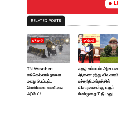
L
RELATED POSTS
தமிழ்நாடு
தமிழ்நாடு
TN Weather:
கரூர் சம்பவம்: அரசு ப
எங்கெல்லாம் நாளை
ஆணை ரத்து விவகாரம்
மழை பெய்யும்..
உச்சநீதிமன்றத்தில்
வெளியான வானிலை
விசாரணைக்கு வரும்
அப்டேட்!
மேல்முறையீட்டு மனு!
08 Aug 2026, 02:55
08 Aug 2026, 01:40
PM
PM