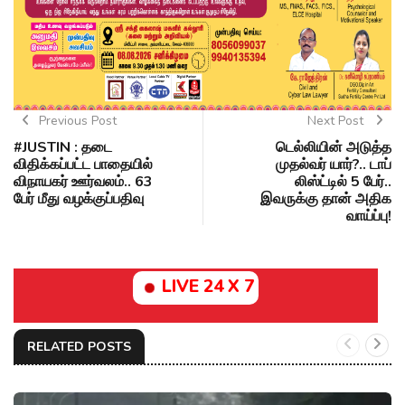
Previous Post
Next Post
#JUSTIN : தடை
டெல்லியின் அடுத்த
விதிக்கப்பட்ட பாதையில்
முதல்வர் யார்?.. டாப்
விநாயகர் ஊர்வலம்.. 63
லிஸ்ட்டில் 5 பேர்..
பேர் மீது வழக்குப்பதிவு
இவருக்கு தான் அதிக
வாய்ப்பு!
LIVE 24 X 7
RELATED POSTS