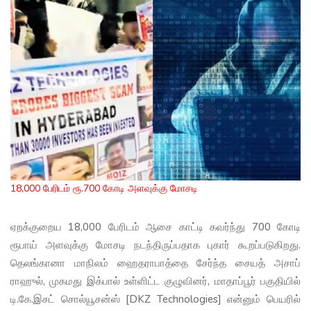
18,000 பேரிடம் ரூ.700 கோடி அளவுக்கு மோசடி
ஏறக்குறைய 18,000 பேரிடம் ஆசை காட்டி கவர்ந்து 700 கோடி
ரூபாய் அளவுக்கு மோசடி நடந்திருப்பதாக புகார் கூறப்படுகிறது.
தெலங்கானா மாநிலம் ஹைதராபாத்தை சேர்ந்த சையத் அசாப்
ராஹுல், முகமது இக்பால் உள்ளிட்ட குழுவினர், மாதாப்பூர் பகுதியில்
டி.கே.இசட் சொல்யூசன்ஸ் [DKZ Technologies] என்னும் பெயரில்