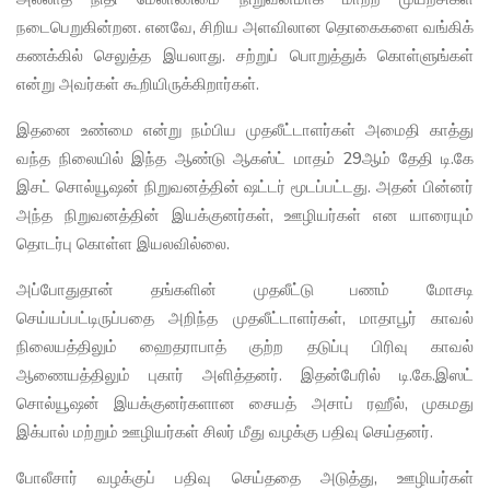
நடைபெறுகின்றன. எனவே, சிறிய அளவிலான தொகைகளை வங்கிக்
கணக்கில் செலுத்த இயலாது. சற்றுப் பொறுத்துக் கொள்ளுங்கள்
என்று அவர்கள் கூறியிருக்கிறார்கள்.
இதனை உண்மை என்று நம்பிய முதலீட்டாளர்கள் அமைதி காத்து
வந்த நிலையில் இந்த ஆண்டு ஆகஸ்ட் மாதம் 29ஆம் தேதி டி.கே
இசட் சொல்யூஷன் நிறுவனத்தின் ஷட்டர் மூடப்பட்டது. அதன் பின்னர்
அந்த நிறுவனத்தின் இயக்குனர்கள், ஊழியர்கள் என யாரையும்
தொடர்பு கொள்ள இயலவில்லை.
அப்போதுதான் தங்களின் முதலீட்டு பணம் மோசடி
செய்யப்பட்டிருப்பதை அறிந்த முதலீட்டாளர்கள், மாதாபூர் காவல்
நிலையத்திலும் ஹைதராபாத் குற்ற தடுப்பு பிரிவு காவல்
ஆணையத்திலும் புகார் அளித்தனர். இதன்பேரில் டி.கே.இஸட்
சொல்யூஷன் இயக்குனர்களான சையத் அசாப் ரஹீல், முகமது
இக்பால் மற்றும் ஊழியர்கள் சிலர் மீது வழக்கு பதிவு செய்தனர்.
போலீசார் வழக்குப் பதிவு செய்ததை அடுத்து, ஊழியர்கள்