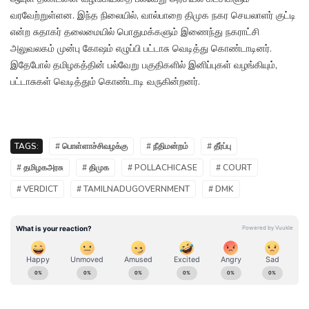
வரவேற்றுள்ளன. இந்த நிலையில், வால்பாறை திமுக நகர செயலாளர் குட்டி
என்ற சுதாகர் தலைமையில் பொதுமக்களும் இணைந்து நகராட்சி
அலுவலகம் முன்பு கோஷம் எழுப்பி பட்டாசு வெடித்து கொண்டாடினர்.
இதேபோல் தமிழகத்தின் பல்வேறு பகுதிகளில் இனிப்புகள் வழங்கியும்,
பட்டாசுகள் வெடித்தும் கொண்டாடி வருகின்றனர்.
TAGS:
# பொள்ளாச்சிவழக்கு
# நீதிமன்றம்
# தீர்ப்பு
# தமிழகஅரசு
# திமுக
# POLLACHICASE
# COURT
# VERDICT
# TAMILNADUGOVERNMENT
# DMK