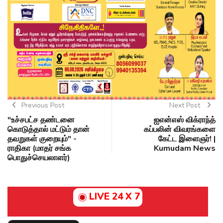
Previous Post
Next Post
"உச்சபட்ச தண்டனை
ஐஎன்எஸ் விக்ராந்த்
கொடுத்தால் மட்டும் தான்
கப்பலின் விவரங்களை
தவறுகள் குறையும்" -
கேட்ட இளைஞர்! |
ராதிகா (மாதர் சங்க
Kumudam News
பொதுச்செயலாளர்)
LIVE 24 X 7