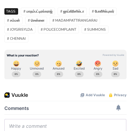
TAGS:
# மாதம்பட்டிரங்கராஜ்
# ஜாய்கிரிஸில்டா
# போலீசில்புகார்
# சம்மன்
# சென்னை
# MADAMPATTIRANGARAJ
# JOYGRISYLDA
# POLICECOMPLAINT
# SUMMONS
# CHENNAI