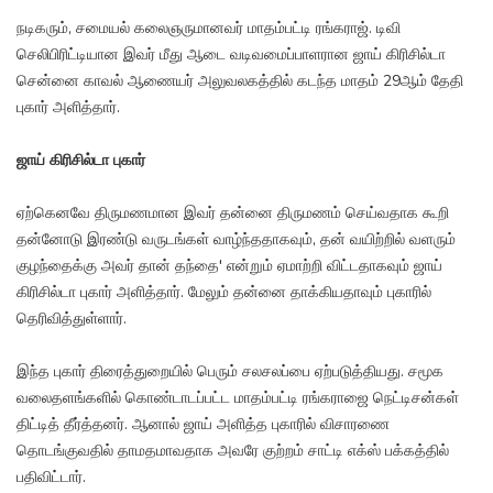
நடிகரும், சமையல் கலைஞருமானவர் மாதம்பட்டி ரங்கராஜ். டிவி
செலிபிரிட்டியான இவர் மீது ஆடை வடிவமைப்பாளரான ஜாய் கிரிசில்டா
சென்னை காவல் ஆணையர் அலுவலகத்தில் கடந்த மாதம் 29ஆம் தேதி
புகார் அளித்தார்.
ஜாய் கிரிசில்டா புகார்
ஏற்கெனவே திருமணமான இவர் தன்னை திருமணம் செய்வதாக கூறி
தன்னோடு இரண்டு வருடங்கள் வாழ்ந்ததாகவும், தன் வயிற்றில் வளரும்
குழந்தைக்கு அவர் தான் தந்தை' என்றும் ஏமாற்றி விட்டதாகவும் ஜாய்
கிரிசில்டா புகார் அளித்தார். மேலும் தன்னை தாக்கியதாவும் புகாரில்
தெரிவித்துள்ளார்.
இந்த புகார் திரைத்துறையில் பெரும் சலசலப்பை ஏற்படுத்தியது. சமூக
வலைதளங்களில் கொண்டாடப்பட்ட மாதம்பட்டி ரங்கராஜை நெட்டிசன்கள்
திட்டித் தீர்த்தனர். ஆனால் ஜாய் அளித்த புகாரில் விசாரணை
தொடங்குவதில் தாமதமாவதாக அவரே குற்றம் சாட்டி எக்ஸ் பக்கத்தில்
பதிவிட்டார்.