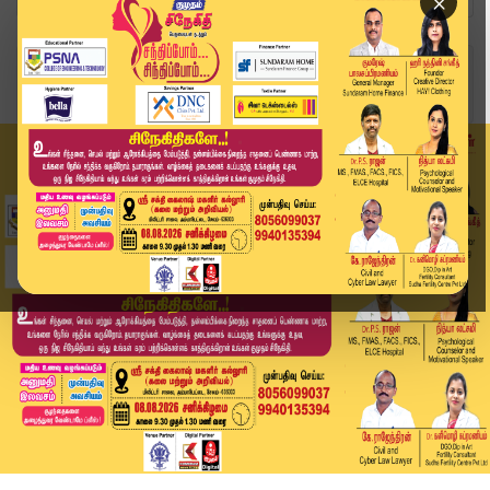
×
Home
தமிழ்நாடு
"இந்த ஆண்டு மின் கட்டண உயர்வு இல்லை"- அமைச்சர் ...