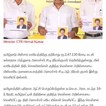
Minister CTR Nirmal Kumar
தமிழ்நாடு மின்சார வாரியத்திற்கு தற்போது ரூ.2,47,130 கோடி கடன்
உள்ளதாக அத்துறை அமைச்சர் சி.டி.நிர்மல்குமார் தெரிவித்துள்ளது. மின்
வாரியத்தின் நிதி, செலவினங்கள் குறித்த வெள்ளை அறிக்கையை
மின்வாரிய தலைமையகத்தில் அமைச்சர் சி.டி.ஆர். நிர்மல் குமார் இன்று
வெளியிட்டுள்ளார்.
தமிழகத்தில் புதிதாக ஆட்சி பொறுப்பேற்றுள்ள த.வெ.க. அரசு, கடந்த 16-
ந் தேதி, தமிழ்நாட்டின் நிதிநிலை குறித்த வெள்ளை அறிக்கையை
வெளியிட்டது. நிதி அமைச்சர் மரிய வில்சன் வெளியிட்ட இந்த வெள்ளை
அறிக்கையில், தமிழ்நாட்டின் ஒட்டுமொத்த கடன் ரூ.13 லட்சத்து 18