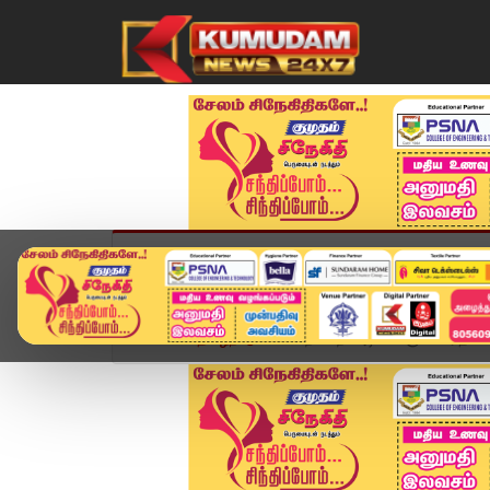
முகப்பு
விளையாட்டு
அண்மை
தமிழ்நாட
Home
தமிழ்நாடு
மாறி மாறி அடிவாங்கும் மாரிதாஸ்...