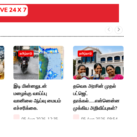
IVE 24 X 7
உ
தமிழ்நாடு
தமிழ்நாடு
எ
ப
வ
இடி மின்னலுடன்
தவெக அரசின் முதல்
P
மழைக்கு வாய்ப்பு
பட்ஜெட்
வானிலை ஆய்வு மையம்
தாக்கல்.....என்னென்ன
எச்சரிக்கை.
முக்கிய அறிவிப்புகள்?
05 Aug 2026, 12:35
05 Aug 2026, 09:54
PM
AM