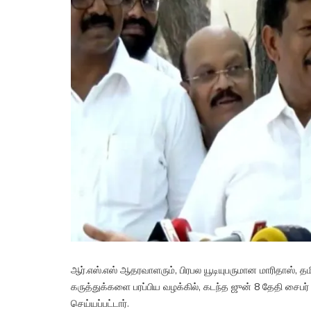
ஆர்.எஸ்.எஸ் ஆதரவாளரும், பிரபல யூடியுபருமான மாரிதாஸ், 
கருத்துக்களை பரப்பிய வழக்கில், கடந்த ஜுன் 8 தேதி சைபர்
செய்யப்பட்டார்.