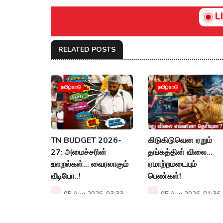
L
RELATED POSTS
தமிழ்நாடு
தமிழ்நாடு
TN BUDGET 2026-
கிடுகிடுவென ஏறும்
27: அமைச்சரின்
தங்கத்தின் விலை...
உளறல்கள்… வைரலாகும்
ஏமாற்றமடையும்
வீடியோ..!
பெண்கள்!
05 Aug 2026, 03:33
05 Aug 2026, 01:36
PM
PM