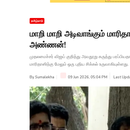
தமிழ்நாடு
மாறி மாறி அடிவாங்கும் மாரிதாஸ
அண்ணன்!
முதலமைச்சர் விஜய் குறித்து அவதூறு கருத்து பரப்பியதா
மாரிதாஸிற்கு மேலும் ஒரு புதிய சிக்கல் உருவாகியுள்ளது.
By
Sumalekha
09 Jun 2026, 05:04 PM
Last Upda