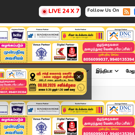
Follow Us On
LIVE 24 X 7
ு
சினிமா
அரசியல்
விளையாட்டு
இந்தியா
மேல
×
 மாட்டிவிட்ட ல...