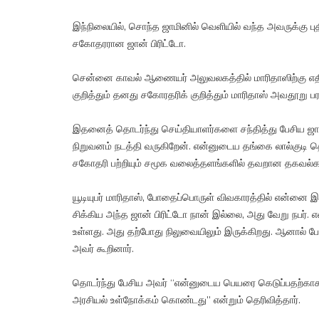
இந்நிலையில், சொந்த ஜாமினில் வெளியில் வந்த அவருக்கு 
சகோதரரான ஜான் பிரிட்டோ.
சென்னை காவல் ஆணையர் அலுவலகத்தில் மாரிதாஸிற்கு எதிரா
குறித்தும் தனது சகோரதரிக் குறித்தும் மாரிதாஸ் அவதூறு பரப்
இதனைத் தொடர்ந்து செய்தியாளர்களை சந்தித்து பேசிய ஜான் ப
நிறுவனம் நடத்தி வருகிறேன். என்னுடைய தங்கை லால்குடி தொக
சகோதரி பற்றியும் சமூக வலைத்தளங்களில் தவறான தகவல்கள்
யூடியுபர் மாரிதாஸ், போதைப்பொருள் விவகாரத்தில் என்னை 
சிக்கிய அந்த ஜான் பிரிட்டோ நான் இல்லை, அது வேறு நபர். எ
உள்ளது. அது தற்போது நிலுவையிலும் இருக்கிறது. ஆனால் போ
அவர் கூறினார்.
தொடர்ந்து பேசிய அவர் “என்னுடைய பெயரை கெடுப்பதற்காகவே
அரசியல் உள்நோக்கம் கொண்டது” என்றும் தெரிவித்தார்.