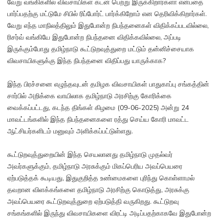
வேறு வங்கிகளில் விவசாயிகள் கடன் பெற்று இருக்கிறார்களா என்பதை
பார்ப்பதற்கு மட்டுமே சிபில் ரிப்போர்ட் பார்க்கிறோம் என தெரிவிக்கிறார்கள்.
வேறு எந்த மாநிலத்திலும் இதுபோன்ற நிபந்தனைகள் விதிக்கப்படவில்லை,
ரிசர்வ் வங்கியே இதுபோன்ற நிபந்தனை விதிக்கவில்லை, அப்படி
இருக்கும்போது தமிழ்நாடு கூட்டுறவுத்துறை மட்டும் தன்னிச்சையாக
விவசாயிகளுக்கு இந்த நிபந்தனை விதிப்பது யாருக்காக?
இந்த பிரச்சனை எழுந்தவுடன் தமிழக விவசாயிகள் பாதுகாப்பு சங்கத்தின்
சார்பில் அறிக்கை வாயிலாக தமிழ்நாடு அரசிற்கு கோரிக்கை
வைக்கப்பட்டது, கடந்த திங்கள் கிழமை (09-06-2025) அன்று 24
மாவட்டங்களில் இந்த நிபந்தனைகளை ரத்து செய்ய கோரி மாவட்ட
ஆட்சியர்களிடம் மனுவும் அளிக்கப்பட்டுள்ளது.
கூட்டுறவுத்துறையின் இந்த செயலானது தமிழ்நாடு முதல்வர்
அவர்களுக்கும், தமிழ்நாடு அரசுக்கும் மிகப்பெரிய அவப்பெயரை
ஏற்படுத்தக் கூடியது, இதுகுறித்த உண்மைகளை புரிந்து கொள்ளாமல்
தவறான விளக்கங்களை தமிழ்நாடு அரசிற்கு கொடுத்து, அரசுக்கு
அவப்பெயரை கூட்டுறவுத்துறை ஏற்படுத்தி வருகிறது. கூட்டுறவு
சங்கங்களில் இருந்து விவசாயிகளை விரட்டி அடிப்பதற்காகவே இதுபோன்ற