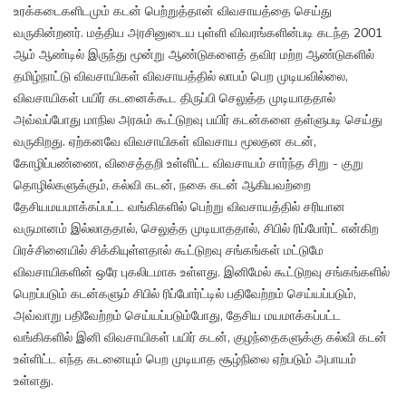
உரக்கடைகளிடமும் கடன் பெற்றுத்தான் விவசாயத்தை செய்து
வருகின்றனர். மத்திய அரசினுடைய புள்ளி விவரங்களின்படி கடந்த 2001
ஆம் ஆண்டில் இருந்து மூன்று ஆண்டுகளைத் தவிர மற்ற ஆண்டுகளில்
தமிழ்நாட்டு விவசாயிகள் விவசாயத்தில் லாபம் பெற முடியவில்லை,
விவசாயிகள் பயிர் கடனைக்கூட திருப்பி செலுத்த முடியாததால்
அவ்வப்போது மாநில அரசும் கூட்டுறவு பயிர் கடன்களை தள்ளுபடி செய்து
வருகிறது. ஏற்கனவே விவசாயிகள் விவசாய மூலதன கடன்,
கோழிப்பண்ணை, விசைத்தறி உள்ளிட்ட விவசாயம் சார்ந்த சிறு - குறு
தொழில்களுக்கும், கல்வி கடன், நகை கடன் ஆகியவற்றை
தேசியமயமாக்கப்பட்ட வங்கிகளில் பெற்று விவசாயத்தில் சரியான
வருமானம் இல்லாததால், செலுத்த முடியாததால், சிபில் ரிப்போர்ட் என்கிற
பிரச்சினையில் சிக்கியுள்ளதால் கூட்டுறவு சங்கங்கள் மட்டுமே
விவசாயிகளின் ஒரே புகலிடமாக உள்ளது. இனிமேல் கூட்டுறவு சங்கங்களில்
பெறப்படும் கடன்களும் சிபில் ரிப்போர்ட்டில் பதிவேற்றம் செய்யப்படும்,
அவ்வாறு பதிவேற்றம் செய்யப்படும்போது, தேசிய மயமாக்கப்பட்ட
வங்கிகளில் இனி விவசாயிகள் பயிர் கடன், குழந்தைகளுக்கு கல்வி கடன்
உள்ளிட்ட எந்த கடனையும் பெற முடியாத சூழ்நிலை ஏற்படும் அபாயம்
உள்ளது.