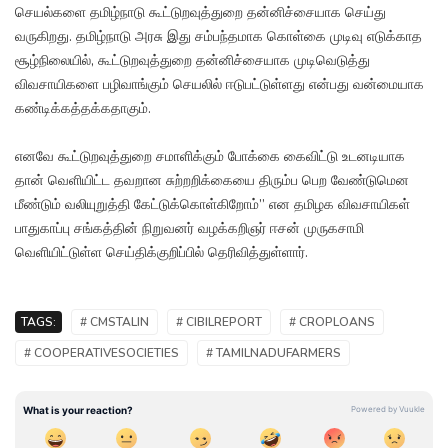
செயல்களை தமிழ்நாடு கூட்டுறவுத்துறை தன்னிச்சையாக செய்து
வருகிறது. தமிழ்நாடு அரசு இது சம்பந்தமாக கொள்கை முடிவு எடுக்காத
சூழ்நிலையில், கூட்டுறவுத்துறை தன்னிச்சையாக முடிவெடுத்து
விவசாயிகளை பழிவாங்கும் செயலில் ஈடுபட்டுள்ளது என்பது வன்மையாக
கண்டிக்கத்தக்கதாகும்.
எனவே கூட்டுறவுத்துறை சமாளிக்கும் போக்கை கைவிட்டு உடனடியாக
தான் வெளியிட்ட தவறான சுற்றறிக்கையை திரும்ப பெற வேண்டுமென
மீண்டும் வலியுறுத்தி கேட்டுக்கொள்கிறோம்” என தமிழக விவசாயிகள்
பாதுகாப்பு சங்கத்தின் நிறுவனர் வழக்கறிஞர் ஈசன் முருகசாமி
வெளியிட்டுள்ள செய்திக்குறிப்பில் தெரிவித்துள்ளார்.
TAGS:
# CMSTALIN
# CIBILREPORT
# CROPLOANS
# COOPERATIVESOCIETIES
# TAMILNADUFARMERS