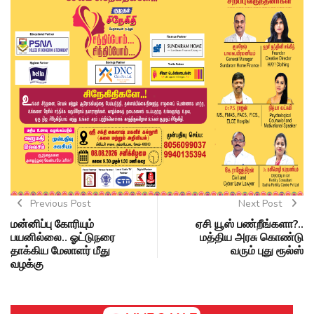
Previous Post
Next Post
மன்னிப்பு கோரியும்
ஏசி யூஸ் பண்றீங்களா?..
பயனில்லை.. ஓட்டுநரை
மத்திய அரசு கொண்டு
தாக்கிய மேலாளர் மீது
வரும் புது ரூல்ஸ்
வழக்கு