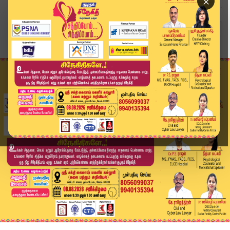
×
Home
தமிழ்நாடு
கடன் தர சிபில் ஸ்கோர் பார்க்கல.. ரிப்போர்ட் தான...