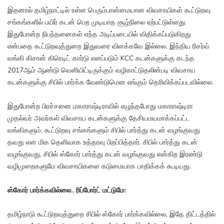
இதனால் தமிழ்நாட்டில் உள்ள பெரும்பான்மையான விவசாயிகள் கூட்டுறவு
சங்கங்களில் பயிர் கடன் பெற முடியாத சூழ்நிலை ஏற்பட்டுள்ளது.
இதுபோன்ற நிபந்தனைகள் எந்த அடிப்படையில் விதிக்கப்படுகிறது
என்பதை கூட்டுறவுத்துறை இதுவரை விளக்கவே இல்லை. இந்திய ரிசர்வ்
வங்கி கிசான் கிரெடிட் கார்டு எனப்படும் KCC கடன்களுக்கு கடந்த
2017ஆம் ஆண்டு வெளியிட்டிருக்கும் வழிகாட்டுதலின்படி விவசாய
கடன்களுக்கு சிபில் பார்க்க வேண்டுமென எங்கும் தெரிவிக்கப்படவில்லை.
இதுபோன்ற பிரச்சனை மகாராஷ்டிராவில் எழுந்தபோது மகாராஷ்டிரா
முதல்வர் அவர்கள் விவசாய கடன்களுக்கு தேசியமயமாக்கப்பட்ட
வங்கிகளும், கூட்டுறவு சங்கங்களும் சிபில் பார்த்து கடன் வழங்குவது
தவறு என மிக தெளிவாக உத்தரவு பிறப்பித்தார். சிபில் பார்த்து கடன்
வழங்குவது, சிபில் ஸ்கோர் பார்த்து கடன் வழங்குவது என்கிற இரண்டு
வழிமுறைகளுமே விவசாயிகளை கடுமையாக பாதிக்கக் கூடியது.
ஸ்கோர் பார்க்கவில்லை.. ரிப்போர்ட் மட்டுமே:
தமிழ்நாடு கூட்டுறவுத்துறை சிபில் ஸ்கோர் பார்க்கவில்லை, இதே திட்டத்தில்