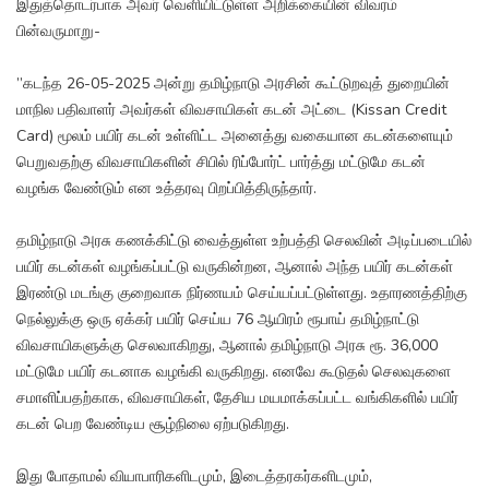
இதுத்தொடர்பாக அவர் வெளியிட்டுள்ள அறிக்கையின் விவரம்
பின்வருமாறு-
”கடந்த 26-05-2025 அன்று தமிழ்நாடு அரசின் கூட்டுறவுத் துறையின்
மாநில பதிவாளர் அவர்கள் விவசாயிகள் கடன் அட்டை (Kissan Credit
Card) மூலம் பயிர் கடன் உள்ளிட்ட அனைத்து வகையான கடன்களையும்
பெறுவதற்கு விவசாயிகளின் சிபில் ரிப்போர்ட் பார்த்து மட்டுமே கடன்
வழங்க வேண்டும் என உத்தரவு பிறப்பித்திருந்தார்.
தமிழ்நாடு அரசு கணக்கிட்டு வைத்துள்ள உற்பத்தி செலவின் அடிப்படையில்
பயிர் கடன்கள் வழங்கப்பட்டு வருகின்றன, ஆனால் அந்த பயிர் கடன்கள்
இரண்டு மடங்கு குறைவாக நிர்ணயம் செய்யப்பட்டுள்ளது. உதாரணத்திற்கு
நெல்லுக்கு ஒரு ஏக்கர் பயிர் செய்ய 76 ஆயிரம் ரூபாய் தமிழ்நாட்டு
விவசாயிகளுக்கு செலவாகிறது, ஆனால் தமிழ்நாடு அரசு ரூ. 36,000
மட்டுமே பயிர் கடனாக வழங்கி வருகிறது. எனவே கூடுதல் செலவுகளை
சமாளிப்பதற்காக, விவசாயிகள், தேசிய மயமாக்கப்பட்ட வங்கிகளில் பயிர்
கடன் பெற வேண்டிய சூழ்நிலை ஏற்படுகிறது.
இது போதாமல் வியாபாரிகளிடமும், இடைத்தரகர்களிடமும்,