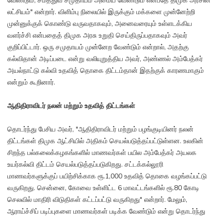
வேண்டும், சமத்துவ சமுதாயம் அமைய வேண்டும் என்பதே திமுக அரசின்
லட்சியம்" என்றார். விளிம்பு நிலையில் இருக்கும் மக்களை முன்னேற்றி
முன்னுக்குக் கொண்டு வருவதாகவும், அனைவரையும் உள்ளடக்கிய
வளர்ச்சி என்பதைத் திமுக அரசு உறுதி செய்திருப்பதாகவும் அவர்
குறிப்பிட்டார். ஒரு சமுதாயம் முன்னேற வேண்டும் என்றால், அதற்கு
கல்விதான் அடிப்படை என்று வலியுறுத்திய அவர், அண்ணல் அம்பேத்கர்
அயல்நாட்டு கல்வி உதவித் தொகை திட்டம்தான் இதற்குக் காரணமாகும்
என்றும் கூறினார்.
ஆதிதிராவிடர் நலன் மற்றும் உதவித் திட்டங்கள்
தொடர்ந்து பேசிய அவர், "ஆதிதிராவிடர் மற்றும் பழங்குடியினர் நலன்
திட்டங்கள் திமுக ஆட்சியில் அதிகம் செயல்படுத்தப்பட்டுள்ளன. உலகின்
சிறந்த பல்கலைக்கழகங்களில் மாணவர்கள் பயில அம்பேத்கர் அயலக
உயர்கல்வி திட்டம் செயல்படுத்தப்படுகிறது. சட்டக்கல்லூரி
மாணவர்களுக்குப் பயிற்சிக்காக ரூ.1,000 உதவித் தொகை வழங்கப்பட்டு
வருகிறது. சென்னை, கோவை உள்ளிட்ட 6 மாவட்டங்களில் ரூ.80 கோடி
செலவில் மாதிரி விடுதிகள் கட்டப்பட்டு வருகிறது" என்றார். மேலும்,
ஆராய்ச்சிப் படிப்புகளை மாணவர்கள் படிக்க வேண்டும் என்று தொடர்ந்து