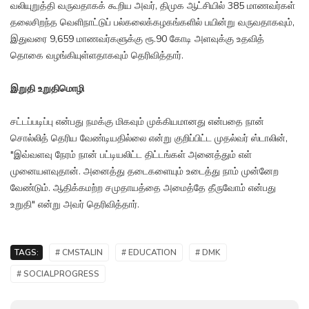
வலியுறுத்தி வருவதாகக் கூறிய அவர், திமுக ஆட்சியில் 385 மாணவர்கள்
தலைசிறந்த வெளிநாட்டுப் பல்கலைக்கழகங்களில் பயின்று வருவதாகவும்,
இதுவரை 9,659 மாணவர்களுக்கு ரூ.90 கோடி அளவுக்கு உதவித்
தொகை வழங்கியுள்ளதாகவும் தெரிவித்தார்.
இறுதி உறுதிமொழி
சட்டப்படிப்பு என்பது நமக்கு மிகவும் முக்கியமானது என்பதை நான்
சொல்லித் தெரிய வேண்டியதில்லை என்று குறிப்பிட்ட முதல்வர் ஸ்டாலின்,
"இவ்வளவு நேரம் நான் பட்டியலிட்ட திட்டங்கள் அனைத்தும் எள்
முனையளவுதான். அனைத்து தடைகளையும் உடைத்து நாம் முன்னேற
வேண்டும். ஆதிக்கமற்ற சமுதாயத்தை அமைத்தே தீருவோம் என்பது
உறுதி" என்று அவர் தெரிவித்தார்.
TAGS:
# CMSTALIN
# EDUCATION
# DMK
# SOCIALPROGRESS