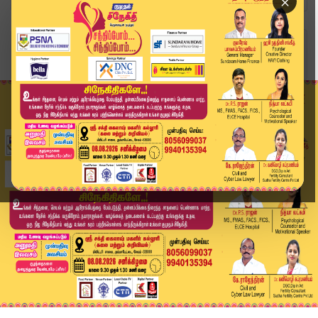
×
Home
தமிழ்நாடு
"சமூக முன்னேற்றம் அடைய கல்வி தான் முக்கியம்"- ம...