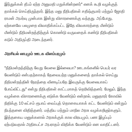
இந்துக்கள் தீபம் ஏற்ற அனுமதி மறுக்கின்றனர்" எனக் கூறி வழக்குத்
தாக்கல் செய்திருந்தார். இந்த மனு நீதிபதிகள் சதீஷ்குமார் மற்றும் ஜோதி
ராமன் அமர்வு முன்பாக இன்று விசாரணைக்கு வந்தது. அப்போது,
ஏற்கனவே பலமுறை விவாதிக்கப்பட்ட இதே விவகாரத்தை மீண்டும்
மீண்டும் நீதிமன்றத்திற்குக் கொண்டு வருவதைக் கண்டு நீதிபதிகள்
கடும் அதிருப்தி அடைந்தனர்.
அரசியல் லாபமும் ஊடக விளம்பரமும்
"நீதிமன்றத்திற்கு வேறு வேலை இல்லையா? ஊடகங்களில் பெயர் வர
வேண்டும் என்பதற்காகத் தேவையற்ற மனுக்களைத் தாக்கல் செய்து
நீதிமன்றத்தின் நேரத்தை வீணடிப்பதே இவருக்கு வேலையாகப்
போய்விட்டது" என்று நீதிபதிகள் காட்டமாகத் தெரிவித்தனர். மேலும், இந்த
வழக்கை விசாரணைக்கு எடுக்க வேண்டும் என்றால், மனுதாரர் கோவில்
நிதிக்கு 10 லட்சம் ரூபாய் வைப்புத் தொகையாகக் கட்ட வேண்டும் என்றும்
நிபந்தனை விதித்தனர். மத்திய மற்றும் மாநில அரசு வழக்கறிஞர்களும்,
இத்தகைய மனுக்களால் அரசுக்குக் கால விரயமும், பண இழப்பும்
ஏற்படுவதால் அதிகபட்ச அபராதம் விதிக்க வேண்டும் என வாதிட்டனர்.