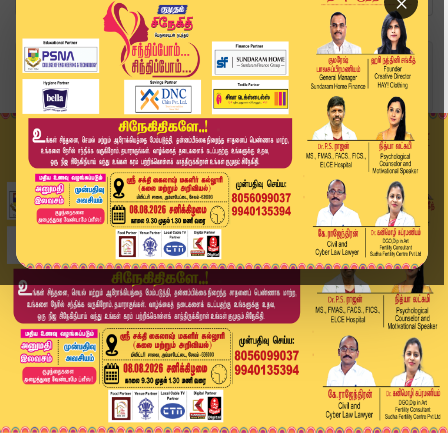
×
Home
தமிழ்நாடு
நீதிமன்றத்தின் நேரத்தை வீணடிக்காதீர்! திருப்பரங...