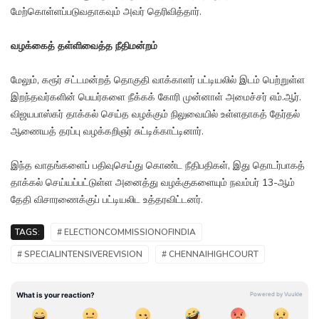
மேற்கொள்ளப்படுவதாகவும் அவர் தெரிவித்தார்.
வழக்கைத் தள்ளிவைத்த நீதிமன்றம்
மேலும், கரூர் சட்டமன்றத் தொகுதி வாக்காளர் பட்டியலில் இடம் பெற்றுள்ள
இறந்தவர்களின் பெயர்களை நீக்கக் கோரி முன்னாள் அமைச்சர் எம்.ஆர்.
விஜயபாஸ்கர் தாக்கல் செய்த வழக்கும் நிலுவையில் உள்ளதாகத் தேர்தல்
ஆணையத் தரப்பு வழக்கறிஞர் சுட்டிக்காட்டினார்.
இந்த வாதங்களைப் பதிவுசெய்து கொண்ட நீதிபதிகள், இது தொடர்பாகத்
தாக்கல் செய்யப்பட்டுள்ள அனைத்து வழக்குகளையும் நவம்பர் 13-ஆம்
தேதி விசாரணைக்குப் பட்டியலிட உத்தரவிட்டனர்.
TAGS:
# ELECTIONCOMMISSIONOFINDIA
# SPECIALINTENSIVEREVISION
# CHENNAIHIGHCOURT