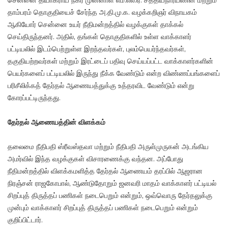
சென்னை தியாகராய நகர் முன்னாள் எம்.எல்.ஏ. சத்தியநாரயணன் மற்றும்
தாம்பரம் தொகுதியைச் சேர்ந்த அ.தி.மு.க. வழக்கறிஞர் விநாயகம்
ஆகியோர் சென்னை உயர் நீதிமன்றத்தில் வழக்குகள் தாக்கல்
செய்திருந்தனர். அதில், தங்கள் தொகுதிகளில் உள்ள வாக்காளர்
பட்டியலில் இடம்பெற்றுள்ள இறந்தவர்கள், புலம்பெயர்ந்தவர்கள்,
தகுதியற்றவர்கள் மற்றும் இரட்டைப் பதிவு செய்யப்பட்ட வாக்காளர்களின்
பெயர்களைப் பட்டியலில் இருந்து நீக்க வேண்டும் என்ற விண்ணப்பங்களைப்
பரிசீலிக்கத் தேர்தல் ஆணையத்துக்கு உத்தரவிட வேண்டும் என்று
கோரப்பட்டிருந்தது.
தேர்தல் ஆணையத்தின் விளக்கம்
தலைமை நீதிபதி ஸ்ரீவஸ்தவா மற்றும் நீதிபதி அருள்முருகன் அடங்கிய
அமர்வில் இந்த வழக்குகள் விசாரணைக்கு வந்தன. அப்போது
நீதிமன்றத்தில் விளக்கமளித்த தேர்தல் ஆணையம் தரப்பில் ஆஜரான
நிரஞ்சன் ராஜகோபால், ஆண்டுதோறும் ஜனவரி மாதம் வாக்காளர் பட்டியல்
சிறப்புத் திருத்தப் பணிகள் நடைபெறும் என்றும், ஒவ்வொரு தேர்தலுக்கு
முன்பும் வாக்காளர் சிறப்புத் திருத்தப் பணிகள் நடைபெறும் என்றும்
குறிப்பிட்டார்.