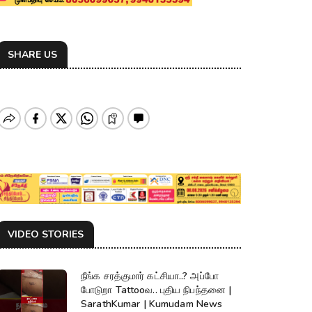
SHARE US
VIDEO STORIES
நீங்க சரத்குமார் கட்சியா..? அப்போ
போடுறா Tattooவ.. புதிய நிபந்தனை |
SarathKumar | Kumudam News