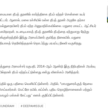
ையான தீபத் தூணில் கார்த்திகை தீபம் ஏற்றச் சென்னை உயர்
விட்டார். ஆனால், மலை உச்சியில் உள்ள தீபத் தூண் அருகே தர்கா
வல்துறையினர் தீபம் ஏற்ற அனுமதிக்கவில்லை. மதுரை மாவட்ட ஆட்சியர்
வாமிநாதன், உடனடியாகத் தீபத் தூணில் தீபத்தை ஏற்றுமாறு நேற்று
்குன்றத்தில் இந்து அமைப்பினர் குவிந்த நிலையில், மதுரை
ியாகத் தெரிவித்ததால் தொடர்ந்து பரபரப்பு நிலவி வருகிறது.
்டத்துறை அமைச்சர் ரகுபதி, 2014-ஆம் ஆண்டு இரு நீதிபதிகள் அமர்வு
ில்தான் தீபம் ஏற்றப்பட்டுள்ளது என்று விளக்கம் அளித்தார்.
த்தில் ஒரு பதிவை வெளியிட்டுள்ளார். அதில், "மாமதுரைக்குத் தேவை
ய்வார்கள். மெட்ரோ ரயில், எய்ம்ஸ், புதிய தொழிற்சாலைகள் மற்றும்
ும் மக்கள் கேட்பது” எனக் குறிப்பிட்டுள்ளார்.
NKUNDRAM
# DEEPAMISSUE