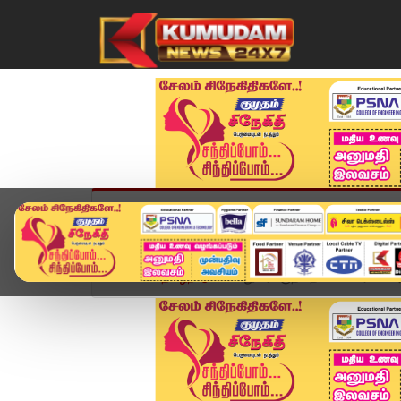
முகப்பு
விளையாட்டு
அண்மை
தமிழ்நாட
Home
தமிழ்நாடு
மதுரைக்குத் தேவை வளர்ச்சி அரசி