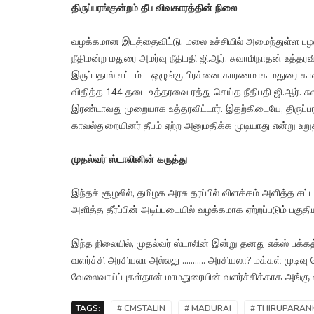
திருப்பரங்குன்றம் தீப விவகாரத்தின் நிலை
வழக்கமான இடத்தைவிட்டு, மலை உச்சியில் அமைந்துள்ள பழம
நீதிமன்ற மதுரை அமர்வு நீதிபதி ஜி.ஆர். சுவாமிநாதன் உத்தர
இருப்பதால் சட்டம் - ஒழுங்கு பிரச்னை காரணமாக மதுரை கா
விதித்த 144 தடை உத்தரவை ரத்து செய்த நீதிபதி ஜி.ஆர். சு
இரண்டாவது முறையாக உத்தரவிட்டார். இதற்கிடையே, திருப்பரங
காவல்துறையினர் தீபம் ஏற்ற அனுமதிக்க முடியாது என்று உறுத
முதல்வர் ஸ்டாலினின் கருத்து
இந்தச் சூழலில், தமிழக அரசு தரப்பில் விளக்கம் அளித்த சட
அளித்த தீர்ப்பின் அடிப்படையில் வழக்கமாக ஏற்றப்படும் பகுதிய
இந்த நிலையில், முதல்வர் ஸ்டாலின் இன்று தனது எக்ஸ் பக்க
வளர்ச்சி அரசியலா அல்லது ……….. அரசியலா? மக்கள் முடிவு செ
வேலைவாய்ப்புகள்தான் மாமதுரையின் வளர்ச்சிக்காக அங்கு வாழ
TAGS:
# CMSTALIN
# MADURAI
# THIRUPARA