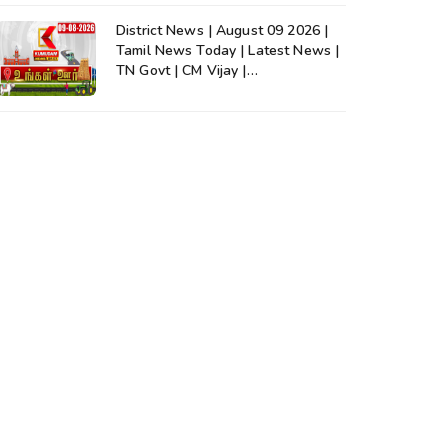
District News | August 09 2026 |
Tamil News Today | Latest News |
TN Govt | CM Vijay |
TVK|Tamilnadu