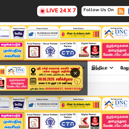
Follow Us On
LIVE 24 X 7
ு
சினிமா
அரசியல்
விளையாட்டு
இந்தியா
மேல
×
யலா? ...... அரசிய...