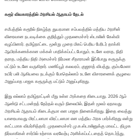
கரூர் விவகாரத்தில் அரசியல் ஆதாயம் தேடல்
சமீபத்தில் கரூரில் நிகழ்ந்த துயரமான சம்பவத்தில் மத்திய அரசின்
விரைவான நடவடிக்கை குறித்தும் முதலமைச்சர் ஸ்டாலின் கேள்வி
எழுப்பினார். தமிழ்நாட்டை மூன்று முறை மிகப் பெரிய பேரிடர் தாக்கி
ஆயிரக்கணக்கான மக்கள் பாதிக்கப்பட்டபோதும், உடனே வராத, நிதி
தராத, மத்திய நிதி அமைச்சர் நிர்மலா சீதாராமன் இப்போது கரூருக்கு
மட்டும் உடனே வருகிறார். மணிப்பூர் கலவரம், குஜராத் விபத்து, கும்பமேளா
உயிர் பலி ஆகியவை நடக்கும் போதெல்லாம் உடனே விசாரணைக் குழுவை
அனுப்பாத பாஜக கரூருக்கு மட்டும் அனுப்புகிறது.
இது எல்லாம் தமிழ்நாட்டின் மீது உள்ள அக்கறை கிடையாது. 2026 ஆம்
ஆண்டு சட்டமன்றத் தேர்தல் வரும் நிலையில், இதன் மூலம் ஏதாவது
அரசியல் ஆதாயம் கிடைக்குமா என பாஜக நினைக்கிறது. இதை வைத்து
யாரையாவது மிரட்டலாமா விரட்டலாமா என மத்திய அரசு பார்க்கிறது என்று
காட்டமாக விமர்சித்தார். முதலமைச்சர் மு.க.ஸ்டாலினுக்கு மாவட்ட திமுக
நிர்வாகிகள் சார்பில் உற்சாக வரவேற்பு அளிக்கப்பட்டதைத் தொடர்ந்து,