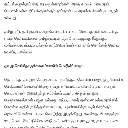
திட்டங்களுக்கும் நிதி தர மறுக்கிறார்கள். அதே சமயம், பிரதமரின்
பெயரால் உள்ள திட்டங்களுக்கும் நாம்தான் படி அளக்க வேண்டிய சூழல்
உள்ளது.
தமிழ்நாடு, தமிழர்கள் என்றாலே மத்திய பாஜக அரசுக்கு ஏன் கசக்கிறது
எனத் தெரியவில்லை. தமிழ்நாட்டின் மீது அவர்களுக்கு இருக்கும்
வன்மத்தை எப்படியெல்லாம் காட்டுகிறார்கள் என நான் சொல்லித் தெரிய
வேண்டியதில்லை.
தவறு செய்தோருக்கான 'வாஷிங் மெஷின்' பாஜக
தொடர்ந்து, தவறுச் செய்தவர்கள் தப்பித்துக் கொள்ள பாஜக ஒரு 'வாஷிங்
மெஷினாக' செயல்படுகிறது என்று கடுமையாக விமர்சித்தார். தவறுச்
செய்பவர்கள் அதிலிருந்து தப்பிக்கப் பயன்படுத்தும் வாஷிங்
மெஷினாகத்தான் பாஜக உள்ளது. அப்படியாகத் தன்னை உத்தமராக்கிக்
கொள்ள அதில் குறித்துள்ள எடப்பாடி பழனிசாமிக்கு ஆள் சேர்க்கும்
அசைன்மெண்டை பாஜக கொடுத்து இருக்கிறது. எனவேதான் ஊருக்கு
ஊர் மேடை போட்டுக்கொண்டு கூட்டணிக்கு யாராவது வருவார்களா என
எடப்பாடி பழனிசாமி பேசிக் கொண்டு வருகிறார்.