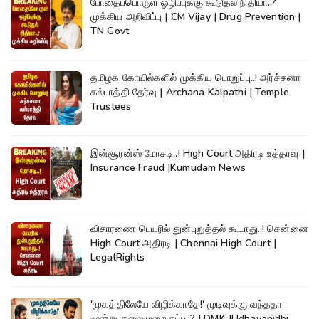
போதைப்பொருள் ஒழிப்புக்கு கூடுதல் நிதியா..?
முக்கிய அறிவிப்பு | CM Vijay | Drug Prevention |
TN Govt
தமிழக கோயில்களில் முக்கிய பொறுப்பு..! அர்ச்சனா
கல்பாத்தி தேர்வு | Archana Kalpathi | Temple
Trustees
இன்சூரன்ஸ் மோசடி..! High Court அதிரடி உத்தரவு |
Insurance Fraud |Kumudam News
விசாரணை பெயரில் துன்புறுத்தல் கூடாது..! சென்னை
High Court அதிரடி | Chennai High Court |
LegalRights
'முகத்திலேயே விழிக்காதே!' முடிவுக்கு வந்ததா
மூன்று தலைமுறை நட்பு..? | DMK |Udhayanidhi