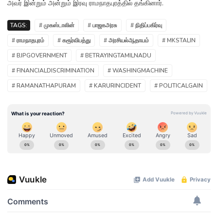
அவர் இன்றும் அன்றும் இரவு ராமநாதபுரத்தில் தங்கினார்.
TAGS:
# முகஸ்டாலின்
# பாஜகஅரசு
# நிதிப்பகிர்வு
# ராமநாதபுரம்
# கரூர்விபத்து
# அரசியல்ஆதாயம்
# MKSTALIN
# BJPGOVERNMENT
# BETRAYINGTAMILNADU
# FINANCIALDISCRIMINATION
# WASHINGMACHINE
# RAMANATHAPURAM
# KARURINCIDENT
# POLITICALGAIN