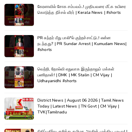
கேரளாவில் சோக சம்பவம்..! முதியவரை மீட்க உயிரை
கொடுத்த நீச்சல் வீரர் | Kerala News | #shorts
PR சுந்தர் மீது பாலி*ல் குற்றச்சாட்டு..! என்ன
நடந்தது? | PR Sundar Arrest | Kumudam News|
#shorts
வெற்றி, தோல்வி எதுவாக இருந்தாலும் மக்கள்
பணிதான்! | DMK | MK Stalin | CM Vijay |
Udhayanidhi #shorts
District News | August 06 2026 | Tamil News
Today | Latest News | TN Govt | CM Vijay |
TVK|Tamilnadu
நிதிப்பகிர்வு குறித்து தமிழக அரசின் முக்கிய முடிவு! |