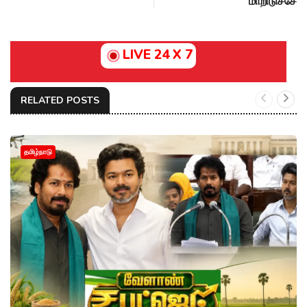
மாறிடுச்சே
LIVE 24 X 7
RELATED POSTS
தமிழ்நாடு