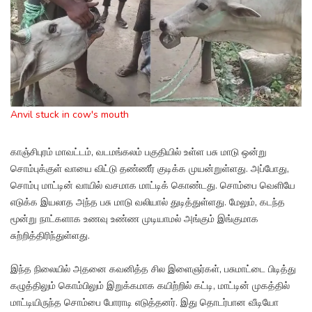
Anvil stuck in cow's mouth
காஞ்சிபுரம் மாவட்டம், வடமங்கலம் பகுதியில் உள்ள பசு மாடு ஒன்று
சொம்புக்குள் வாயை விட்டு தண்ணீர் குடிக்க முயன்றுள்ளது. அப்போது,
சொம்பு மாட்டின் வாயில் வசமாக மாட்டிக் கொண்டது. சொம்பை வெளியே
எடுக்க இயலாத அந்த பசு மாடு வலியால் துடித்துள்ளது. மேலும், கடந்த
மூன்று நாட்களாக உணவு உண்ண முடியாமல் அங்கும் இங்குமாக
சுற்றித்திரிந்துள்ளது.
இந்த நிலையில் அதனை கவனித்த சில இளைஞர்கள், பசுமாட்டை பிடித்து
கழுத்திலும் கொம்பிலும் இறுக்கமாக கயிற்றில் கட்டி, மாட்டின் முகத்தில்
மாட்டியிருந்த சொம்பை போராடி எடுத்தனர். இது தொடர்பான வீடியோ