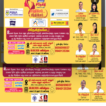
×
Home
தமிழ்நாடு
பசுவின் வாயில் சிக்கிய சொம்பு.. வைரல் வீடியோ