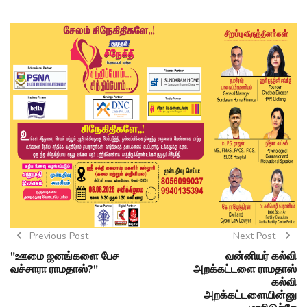
Previous Post
Next Post
"ஊமை ஜனங்களை பேச
வன்னியர் கல்வி
வச்சாரா ராமதாஸ்?"
அறக்கட்டளை ராமதாஸ்
கல்வி
அறக்கட்டளையின்னு