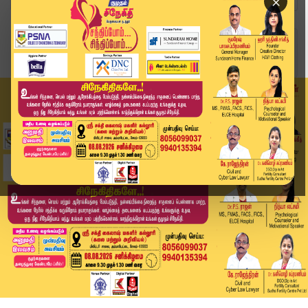
×
Home
தமிழ்நாடு
கரை ஒதுங்கிய அமெரிக்க ராக்கெட் லாஞ்சர்.. நாகை அ...