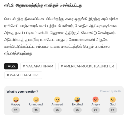
எஸ்.பி. அலுவலகத்திற்கு எடுத்துச் செல்லப்பட்டது
செயலிழந்த நிலையில் கடலில் மிதந்து கரை ஒதுங்கி இருந்த அமெரிக்க
ராக்கெட் லாஞ்சரைக் கைப்பற்றிய போலீசார், மேலதிக ஆய்வுகளுக்காக
அதை நாகப்பட்டினம் எஸ்.பி. அலுவலகத்திற்குக் கொண்டு சென்றனர்.
அமெரிக்கத் தயாரிப்பு ராக்கெட் லாஞ்சர் வேளாங்கண்ணி அருகே
கண்டெடுக்கப்பட்ட சம்பவம் நாகை மாவட்டத்தில் பெரும் பரபரப்பை
ஏற்படுத்தியுள்ளது.
TAGS:
# NAGAPATTINAM
# AMERICANROCKETLAUNCHER
# WASHEDASHORE