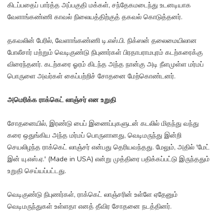
கிடப்பதைப் பார்த்த அப்பகுதி மக்கள், சந்தேகமடைந்து உடனடியாக
வேளாங்கண்ணி காவல் நிலையத்திற்குத் தகவல் கொடுத்தனர்.
தகவலின் பேரில், வேளாங்கண்ணி டி.எஸ்.பி. நிக்ஸன் தலைமையிலான
போலீசார் மற்றும் வெடிகுண்டு நிபுணர்கள் பிரதாபராமபுரம் கடற்கரைக்கு
விரைந்தனர். கடற்கரை ஓரம் கிடந்த அந்த நான்கு அடி நீளமுள்ள மர்மப்
பொருளை அவர்கள் கைப்பற்றிச் சோதனை மேற்கொண்டனர்.
அமெரிக்க ராக்கெட் லாஞ்சர் என உறுதி
சோதனையில், இரண்டு பைப் இணைப்புகளுடன் கடலில் மிதந்து வந்து
கரை ஒதுங்கிய அந்த மர்மப் பொருளானது, வெடிமருந்து இன்றி
செயலிழந்த ராக்கெட் லாஞ்சர் என்பது தெரியவந்தது. மேலும், அதில் 'மேட்
இன் யு.எஸ்.ஏ.' (Made in USA) என்று முத்திரை பதிக்கப்பட்டு இருந்ததும்
உறுதி செய்யப்பட்டது.
வெடிகுண்டு நிபுணர்கள், ராக்கெட் லாஞ்சரின் உள்ளே ஏதேனும்
வெடிமருந்துகள் உள்ளதா எனத் தீவிர சோதனை நடத்தினர்.