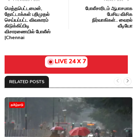
மெத்தபெட்டமைன்,
போலீசாரிடம் ஆபாசமாக
தோட்டாக்கள் பறிமுதல்
பேசிய விசிக
செய்யப்பட்ட விவகாரம்
நிர்வாகிகள்.. வைரல்
கிடுக்கிப்பிடி
வீடியோ
விசாரணையில் போலீஸ்
|Chennai
LIVE 24 X 7
RELATED POSTS
தமிழ்நாடு