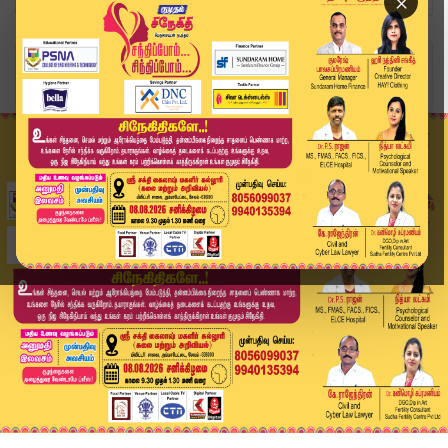
×
Home
தமிழ்நாடு
பள்ளி மாணவியை காதலிக்க வற்புறுத்திய அதிமுக பிரம...