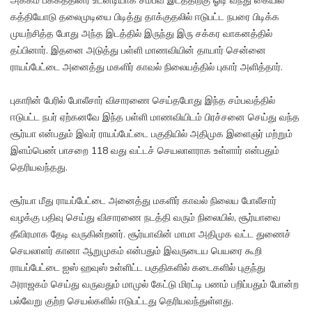
அக்கம் பக்கத்தினர் உடனடியாக சம்பவ இடத்திற்கு ஓடி வந்து கையில்
கத்தியோடு தலைமுடியை பிடித்து தாக்குதலில் ஈடுபட்ட நபரை பிடிக்க
முயற்சித்த போது அந்த இடத்தில் இருந்து இரு சக்கர வாகனத்தில்
தப்பினார். இதனை அடுத்து பள்ளி மாணவியின் தாயார் சென்னை
ராயப்பேட்டை அனைத்து மகளிர் காவல் நிலையத்தில் புகார் அளித்தார்.
புகாரின் பேரில் போலீசார் விசாரணை செய்தபோது இந்த சம்பவத்தில்
ஈடுபட்ட நபர் ஏற்கனவே இந்த பள்ளி மாணவியிடம் பிரச்சனை செய்து வந்த
சூர்யா என்பதும் இவர் ராயப்பேட்டை பகுதியில் அதிமுக இளைஞர் மற்றும்
இளம்பெண் பாசறை 118 வது வட்டச் செயலாளராக உள்ளார் என்பதும்
தெரியவந்தது.
சூர்யா மீது ராயப்பேட்டை அனைத்து மகளிர் காவல் நிலைய போலீசார்
வழக்கு பதிவு செய்து விசாரணை நடத்தி வரும் நிலையில், சூர்யாவை
தீவிரமாக தேடி வருகின்றனர். சூர்யாவின் மாமா அதிமுக வட்ட துணைச்
செயலாளர் கானா ஆறுமுகம் என்பதும் இவருடைய பெயரை கூறி
ராயப்பேட்டை ஐஸ் ஹவுஸ் உள்ளிட்ட பகுதிகளில் கடைகளில் புகுந்து
அராஜகம் செய்து வருவதும் மாமுல் கேட்டு மிரட்டி பணம் பறிப்பதும் போன்ற
பல்வேறு குற்ற செயல்களில் ஈடுபட்டது தெரியவந்துள்ளது.