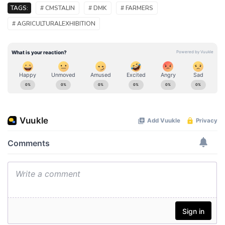
TAGS:
# CMSTALIN
# DMK
# FARMERS
# AGRICULTURALEXHIBITION