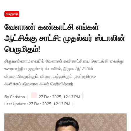
தமிழ்நாடு
வேளாண் கண்காட்சி எங்கள்
ஆட்சிக்கு சாட்சி: முதல்வர் ஸ்டாலின்
பெருமிதம்!
திருவண்ணாமலையில் வேளாண் கண்காட்சியை தொடங்கி வைத்து
உரையாற்றிய முதல்வர் ஸ்டாலின், திமுக ஆட்சியில்
விவசாயிகளுக்கும், விவசாயத்துக்கும் முன்னுரிமை
அளிக்கப்படுவதாக அவர் தெரிவித்தார்.
By
Christon
27 Dec 2025, 12:13 PM
Last Update : 27 Dec 2025, 12:13 PM