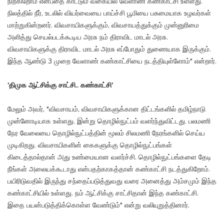
நிற்கிறோம் என்பதை காட்டும் வகையில் வேளாண் கண்காட்சி உள்ளது.
நிலத்தில் நீர், உடலில் வியர்வையை பாய்ச்சி பூமியை பசுமையாக உழவர்கள்
மாற்றுகின்றனர். விவசாயிகளுக்கும், விவசாயத்துக்கும் முன்னுரிமை
அளித்து செயல்படக்கூடிய அரசு நம் திராவிட மாடல் அரசு.
விவசாயிகளுக்கு திராவிட மாடல் அரசு எப்போதும் துணையாக இருக்கும்.
இந்த ஆண்டு 3 முறை வேளாண் கண்காட்சியை நடத்தியுள்ளோம்" என்றார்.
'திமுக ஆட்சிக்கு சாட்சி.. கண்காட்சி'
மேலும் அவர், "விவசாயம், விவசாயிகளுக்கான திட்டங்களில் தமிழ்நாடு
முன்னோடியாக உள்ளது. இன்று தொழில்நுட்பம் வளர்ந்துவிட்டது. பலமணி
நேர வேலையை தொழில்நுட்பத்தின் மூலம் சிலமணி நேரங்களில் செய்ய
முடிகிறது. விவசாயிகளின் கைகளுக்கு தொழில்நுட்பங்கள்
கிடைத்தால்தான் அது உண்மையான வளர்ச்சி. தொழில்நுட்பங்களை தேடி
நீங்கள் அலையக்கூடாது என்பதற்காகத்தான் கண்காட்சி நடத்துகிறோம்.
பயிரிடுவதில் இருந்து சந்தைப்படுத்துவது வரை அனைத்து அம்சமும் இந்த
கண்காட்சியில் உள்ளது. நம் ஆட்சிக்கு சாட்சிதான் இந்த கண்காட்சி.
இதை பயன்படுத்திக்கொள்ள வேண்டும்" என்று வலியுறுத்தினார்.