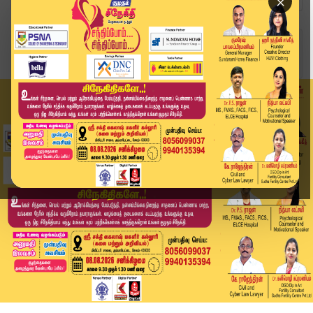
×
Home
தமிழ்நாடு
வேளாண் கண்காட்சி எங்கள் ஆட்சிக்கு சாட்சி: முதல்...