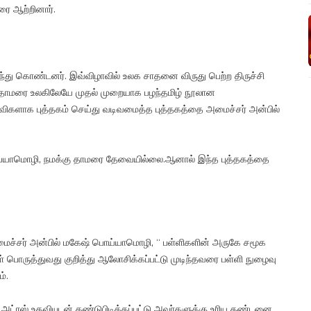
ரை ஆற்றினார்.
கலந்து கொண்டனர். இவ்விழாவில் உலக சாதனை விருது பெற்ற திருச்சி
வர் தாமரை உலகிலேயே முதல் முறையாக பழந்தமிழ் நூலான
ிகளாக புத்தகம் செய்து வடிவமைத்த புத்தகத்தை அமைச்சர் அன்பில்
ய்யாமொழி, நமக்கு தாமரை தேவையில்லை.ஆனால் இந்த புத்தகத்தை
ைச்சர் அன்பில் மகேஷ் பொய்யாமொழி, “ பள்ளிகளின் அருகே சமூக
 பொருத்துவது குறித்து ஆலோசிக்கப்பட்டு முடிந்தவரை பள்ளி நுழைவு
்.
ி அட்ரஸ் உதவியுடன் கண்டுபிடிக்கப்பட்டு அவர்களுக்கு உரிய தண்டனை