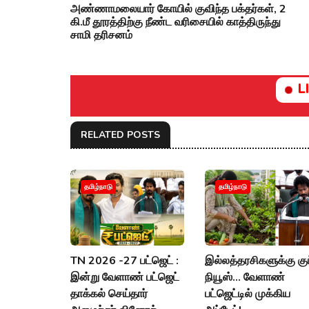
அண்ணாமலையார் கோயில் குவிந்த பக்தர்கள், 2
கி.மீ தூரத்திற்கு நீண்ட வரிசையில் காத்திருந்து
சாமி தரிசனம்
L
RELATED POSTS
தமிழ்நாடு
தமிழ்நாடு
TN 2026 -27 பட்ஜெட் :
இல்லத்தரசிகளுக்கு குட
இன்று வேளாண் பட்ஜெட்
நியூஸ்... வேளாண்
தாக்கல் செய்தார்
பட்ஜெட்டில் முக்கிய