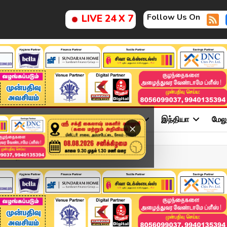
Follow Us On
LIVE 24 X 7
ு
சினிமா
அரசியல்
விளையாட்டு
இந்தியா
மேல
×
ில் தான்...பள்ளி...