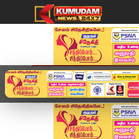
முகப்பு
விளையாட்டு
அண்மை
தமிழ்நாட
Home
தமிழ்நாடு
காமராஜருக்கு பிறகு திமுக ஆட்சிய