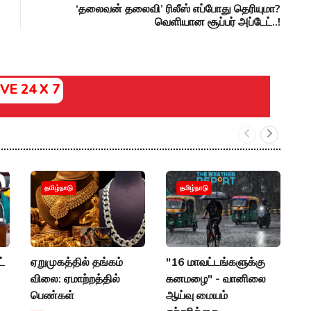
‘தலைவன் தலைவி’ ரிலீஸ் எப்போது தெரியுமா?
வெளியான சூப்பர் அப்டேட்..!
IVE 24 X 7
வ
தமிழ்நாடு
தமிழ்நாடு
தா
வ
மு
வ
்
ஏறுமுகத்தில் தங்கம்
"16 மாவட்டங்களுக்கு
விலை: ஏமாற்றத்தில்
கனமழை" - வானிலை
A
பெண்கள்
ஆய்வு மையம்