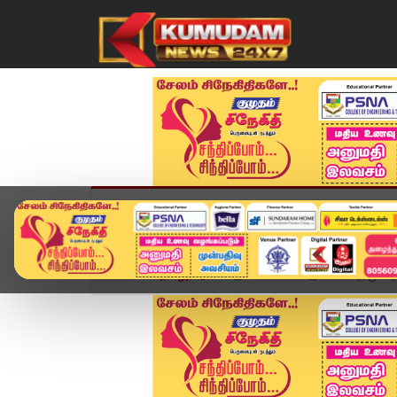
முகப்பு
விளையாட்டு
அண்மை
தமிழ்நாட
Home
தமிழ்நாடு
இனி கூட்டணி இல்லை... திமுக தனித