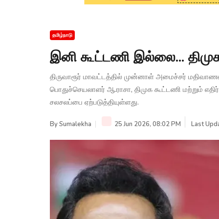
தமிழ்நாடு
இனி கூட்டணி இல்லை... திமுக 
திருவாரூர் மாவட்டத்தில் முன்னாள் அமைச்சர் மதிவா
பொதுச்செயலாளர் ஆ.ராசா, திமுக கூட்டணி மற்றும் எதிர்வ
சலசலப்பை ஏற்படுத்தியுள்ளது.
By
Sumalekha
25 Jun 2026, 08:02 PM
Last Upda