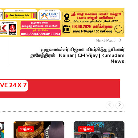
Next Post
முதலமைச்சர் விஜயை விமர்சித்த நயினார்
நாகேந்திரன் | Nainar | CM Vijay | Kumudam
News
IVE 24 X 7
வ
தமிழ்நாடு
தமிழ்நாடு
தா