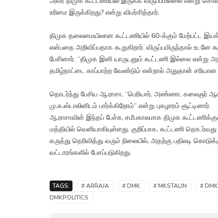
அவர் திமுக கூட்டணியில் இருக்க விருப்பமில்லை என்று ச
உரிமை இருக்கிறது? என்று விமர்சித்தார்.
திமுக தலைமையிலான கூட்டணியில் 60-க்கும் மேற்பட்ட இயக
என்பதை அறிவிப்பதாக கூறுகிறார். விருப்பமிருந்தால் உடனே
பேசினார். “திமுக இனி யாருடனும் கூட்டணி இல்லை என்று அறி
தமிழ்நாட்டை காப்பாற்ற வேண்டும் என்றால் அதுதான் சரியா
தொடர்ந்து பேசிய ஆ.ராசா, “பெரியார், அண்ணா, கலைஞர் ஆ
மு.க.ஸ்டாலினிடம் பார்க்கிறோம்” என்று புகழாரம் சூட்டினார்.
ஆ.ராசாவின் இந்தப் பேச்சு, சமீபகாலமாக திமுக கூட்டணிக்கு
மத்தியில் வெளியாகியுள்ளது. குறிப்பாக, கூட்டணி தொடர்வ
கருத்து தெரிவித்து வரும் நிலையில், அதற்கு பதிலடி கொட
வட்டாரங்களில் பேசப்படுகிறது.
TAGS:
# ARRAJA
# DMK
# MKSTALIN
# DMK
DMKPOLITICS