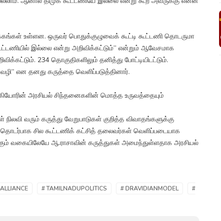
ொல்லலாம். ஆனால் திமுக கூட்டணியே இல்லை என்று கூற அவருக்கு என்ன
்கங்கள் உள்ளன. ஒருவர் பொதுக்குழுவைக் கூட்டி கூட்டணி தொடருமா
 கூட்டணியில் இல்லை என்று அறிவிக்கட்டும்” என்றும் ஆவேசமாக
விக்கட்டும். 234 தொகுதிகளிலும் தனித்து போட்டியிடட்டும்.
ன வழி” என தனது கருத்தை வெளிப்படுத்தினார்.
கியோரின் அரசியல் சிந்தனைகளின் மொத்த உருவத்தையும்
ள் நிலவி வரும் கருத்து வேறுபாடுகள் குறித்த விவாதங்களுக்கு
து தொடர்பாக சில கூட்டணிக் கட்சித் தலைவர்கள் வெளிப்படையாக
ுக்கும் வகையிலேயே ஆ.ராசாவின் கருத்துகள் அமைந்துள்ளதாக அரசியல்
ALLIANCE
# TAMILNADUPOLITICS
# DRAVIDIANMODEL
#