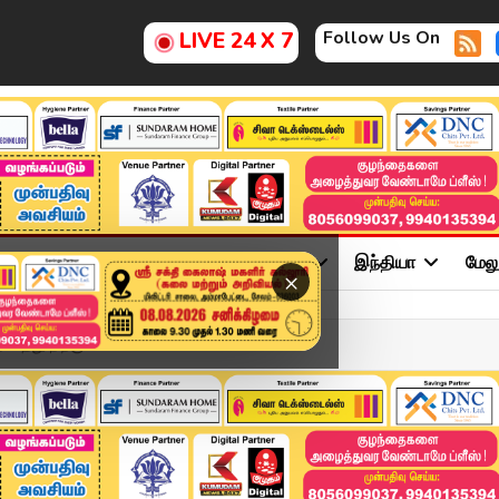
Follow Us On
LIVE 24 X 7
ு
சினிமா
அரசியல்
விளையாட்டு
இந்தியா
மேல
×
்து நிற்கும் ! ...