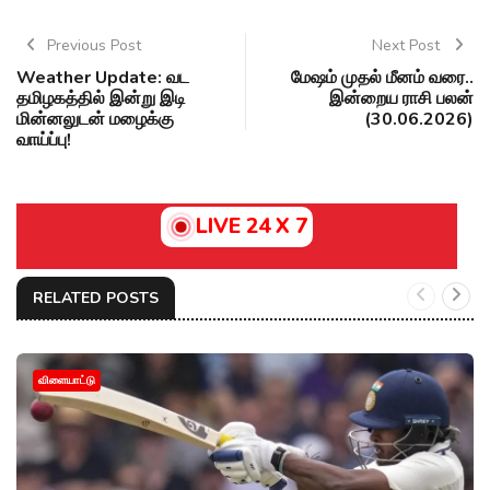
Previous Post
Next Post
Weather Update: வட
மேஷம் முதல் மீனம் வரை..
தமிழகத்தில் இன்று இடி
இன்றைய ராசி பலன்
மின்னலுடன் மழைக்கு
(30.06.2026)
வாய்ப்பு!
LIVE 24 X 7
RELATED POSTS
விளையாட்டு