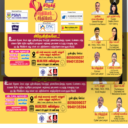
×
Home
விளையாட்டு
FIFA: உலகக்கோப்பை கால்பந்து: செனகலுக்கு அதிர்ச்...