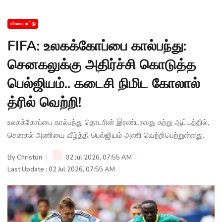
விளையாட்டு
FIFA: உலகக்கோப்பை கால்பந்து:
செனகலுக்கு அதிர்ச்சி கொடுத்த
பெல்ஜியம்.. கடைசி நிமிட கோலால்
த்ரில் வெற்றி!
உலகக்கோப்பை கால்பந்து தொடரின் இரண்டாவது சுற்று ஆட்டத்தில்,
செனகல் அணியை வீழ்த்தி பெல்ஜியம் அணி வெற்றிபெற்றுள்ளது.
By
Christon
02 Jul 2026, 07:55 AM
Last Update : 02 Jul 2026, 07:55 AM