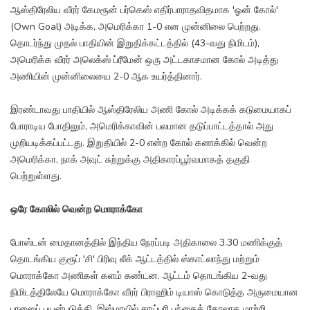
ஆஸ்திரேலிய வீரர் கேமரூன் பர்கெஸ் எதிர்பாராதவிதமாக 'ஓன் கோல்'
(Own Goal) அடிக்க, அமெரிக்கா 1-0 என முன்னிலை பெற்றது.
தொடர்ந்து முதல் பாதியின் இறுதிக்கட்டத்தில் (43-வது நிமிடம்),
அமெரிக்க வீரர் அலெக்ஸ் ப்ரீமேன் ஒரு அட்டகாசமான கோல் அடித்து
அணியின் முன்னிலையை 2-0 ஆக உயர்த்தினார்.
இரண்டாவது பாதியில் ஆஸ்திரேலிய அணி கோல் அடிக்கக் கடுமையாகப்
போராடிய போதிலும், அமெரிக்காவின் பலமான தடுப்பாட்டத்தால் அது
முறியடிக்கப்பட்டது. இறுதியில் 2-0 என்ற கோல் கணக்கில் வென்ற
அமெரிக்கா, நாக் அவுட் சுற்றுக்கு அதிகாரப்பூர்வமாகத் தகுதி
பெற்றுள்ளது.
ஒரே கோலில் வென்ற மொராக்கோ
போஸ்டன் மைதானத்தில் இந்திய நேரப்படி அதிகாலை 3.30 மணிக்குத்
தொடங்கிய குரூப் 'சி' பிரிவு லீக் ஆட்டத்தில் ஸ்காட்லாந்து மற்றும்
மொராக்கோ அணிகள் களம் கண்டன. ஆட்டம் தொடங்கிய 2-வது
நிமிடத்திலேயே மொராக்கோ வீரர் பிராஹிம் டியாஸ் கொடுத்த அருமையான
பாஸைப் பயன்படுத்தி, இஸ்மாயில் சாய்பரி பந்தைக் கோலாக மாற்றி