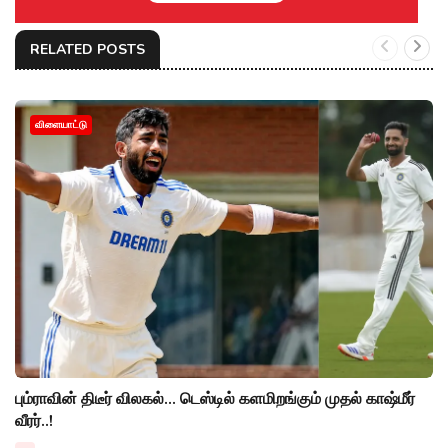
RELATED POSTS
விளையாட்டு
பும்ராவின் திடீர் விலகல்... டெஸ்டில் களமிறங்கும் முதல் காஷ்மீர்
வீரர்..!