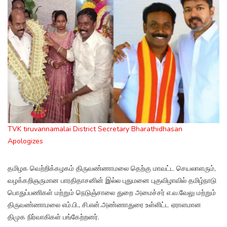
TVK tiruvannamalai District Secretary Bharathidhasan
Apologizes
தமிழக வெற்றிக்கழகம் திருவண்ணாமலை தெற்கு மாவட்ட செயலாளரும்,
வழக்கறிஞருமான பாரதிதாசனின் இல்ல புதுமனை புகுவிழாவில் தமிழ்நாடு
பொதுப்பணிகள் மற்றும் நெடுஞ்சாலை துறை அமைச்சர் எ.வ.வேலு மற்றும்
திருவண்ணாமலை எம்.பி., சி.என்.அண்ணாதுரை உள்ளிட்ட ஏராளமான
திமுக நிர்வாகிகள் பங்கேற்றனர்.