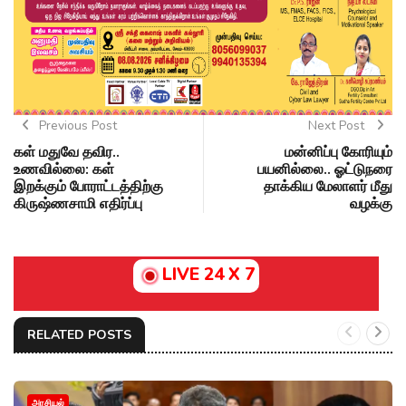
Previous Post
Next Post
கள் மதுவே தவிர..
மன்னிப்பு கோரியும்
உணவில்லை: கள்
பயனில்லை.. ஓட்டுநரை
இறக்கும் போராட்டத்திற்கு
தாக்கிய மேலாளர் மீது
கிருஷ்ணசாமி எதிர்ப்பு
வழக்கு
LIVE 24 X 7
RELATED POSTS
அரசியல்