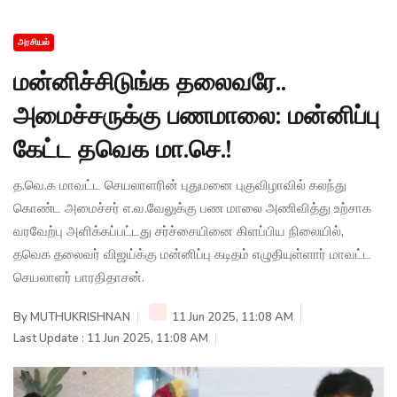
அரசியல்
மன்னிச்சிடுங்க தலைவரே..
அமைச்சருக்கு பணமாலை: மன்னிப்பு
கேட்ட தவெக மா.செ.!
த.வெ.க மாவட்ட செயலாளரின் புதுமனை புகுவிழாவில் கலந்து
கொண்ட அமைச்சர் எ.வ.வேலுக்கு பண மாலை அணிவித்து உற்சாக
வரவேற்பு அளிக்கப்பட்டது சர்ச்சையினை கிளப்பிய நிலையில்,
தவெக தலைவர் விஜய்க்கு மன்னிப்பு கடிதம் எழுதியுள்ளார் மாவட்ட
செயலாளர் பாரதிதாசன்.
By
MUTHUKRISHNAN
11 Jun 2025, 11:08 AM
Last Update : 11 Jun 2025, 11:08 AM