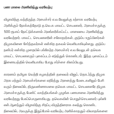
பண மாலை அணிவித்து வரவேற்பு:
விழாவிற்கு வந்திருந்த அமைச்சர் எ.வ.வேலுக்கு உற்சாக வரவேற்பு
அளிக்கும் நோக்கத்தோடு த.வெ.க மாவட்ட செயலாளர், அமைச்சருக்கு
500 ரூபாய் நோட்டுக்களால் அலங்கரிக்கப்பட்ட மாலையை அணிவித்து
வரவேற்றார். மாவட்ட செயலாளரின் சகோதரர்கள், குடும்ப உறுப்பினர்கள்
திமுகவினை சேர்ந்தவர்கள் என்கிற தகவல் வெளியாகியுள்ளது. குடும்ப
நண்பர் என்கிற முறையில் பங்கேற்ற அமைச்சர் எ.வ.வேலுடன் தவெக
மாவட்ட செயலாளரும் புகைப்படம் எடுத்துக் கொண்டார். இந்த புகைப்படம்
இணையத்தில் வெளியாகிய போது சர்ச்சை கிளம்பியது.
காரணம் தமிழக வெற்றி கழகத்தின் தலைவர் விஜய், தொடர்ந்து திமுக
அரசு மற்றும் அமைச்சர்களை எதிர்த்து அனைத்து மேடைகளிலும் பேசி
வரும் நிலையில், திருவண்ணாமலை தவெக மாவட்ட செயலாளரே திமுக
அமைச்சருக்கு பேண்ட் வாத்தியங்கள் முழங்க பணமாலை அணிவித்து
வரவேற்றது பேசுப்பொருளாகியது. தவெகவின் பொதுச்செயலாளர் புஸ்ஸி
என்.ஆனந்தும் விழாவிற்கு சிறப்பு விருந்தினராக கலந்து கொண்ட
நிலையில், அவருக்கு இதுப்போல் வரவேற்பு அளிக்காததும் விவாதங்களை