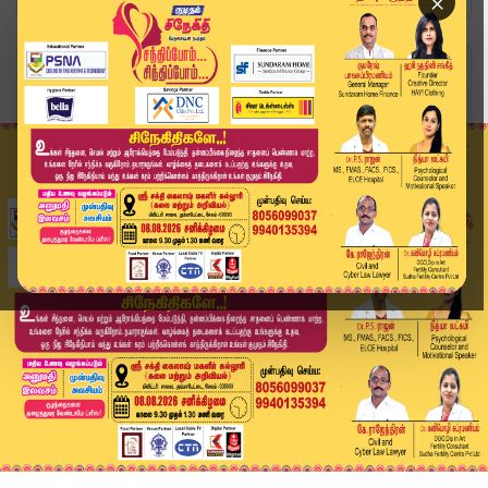
×
Home
அரசியல்
மன்னிச்சிடுங்க தலைவரே.. அமைச்சருக்கு பணமாலை: மன...