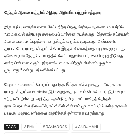
தேர்தல் ஆணையத்தின் அதிரடி அறிவிப்பு மற்றும் உத்தரவு
இரு தரப்பு வாதங்களைக் கேட்டறிந்த பிறகு, தேர்தல் ஆணையம் சார்பில்,
"பா.ம.க.வில் தற்போது தலைமைப் பிரச்னை நீடிக்கிறது. இதனால் கட்சியின்
சின்னமான மாம்பழத்தை யாருக்கும் ஒதுக்க முடியாது. அன்புமணி
தரப்புக்கோ, ராமதாஸ் தரப்புக்கோ இந்தச் சின்னத்தை வழங்க முடியாது.
ஏனென்றால் தேர்தல் சமயத்தில் வேட்புமனுவில் யார் கையெழுத்திடுவது
என்ற பிரச்னை வரும். இதனால் பா.ம.க.விற்குச் சின்னம் ஒதுக்க
முடியாது," என்று பதிலளிக்கப்பட்டது.
மேலும், தலைமைப் பொறுப்பு குறித்த இந்தச் சிக்கலுக்குத் தீர்வு காண
ராமதாஸ் தரப்பைச் சிவில் நீதிமன்றத்தை நாடவும் டெல்லி உயர் நீதிமன்றம்
உத்தரவிட்டுள்ளது. அடுத்த ஆண்டு தமிழக சட்டமன்றத் தேர்தல்
நடைபெறவுள்ள நிலையில், கட்சியின் சின்னம் முடக்கப்படும் என்ற தகவல்
பா.ம.க. ஆதரவாளர்களை அதிர்ச்சிக்குள்ளாக்கியிருக்கிறது.
TAGS:
# PMK
# RAMADOSS
# ANBUMANI