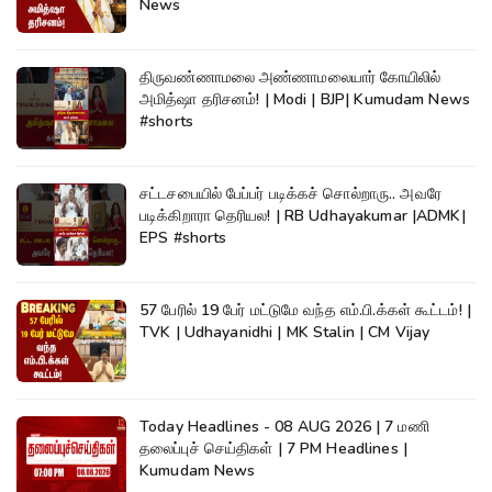
News
திருவண்ணாமலை அண்ணாமலையார் கோயிலில்
அமித்ஷா தரிசனம்! | Modi | BJP| Kumudam News
#shorts
சட்டசபையில் பேப்பர் படிக்கச் சொல்றாரு.. அவரே
படிக்கிறாரா தெரியல! | RB Udhayakumar |ADMK|
EPS #shorts
57 பேரில் 19 பேர் மட்டுமே வந்த எம்.பி.க்கள் கூட்டம்! |
TVK | Udhayanidhi | MK Stalin | CM Vijay
Today Headlines - 08 AUG 2026 | 7 மணி
தலைப்புச் செய்திகள் | 7 PM Headlines |
Kumudam News