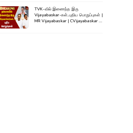
TVK-வில் இணைந்த இரு
Vijayabaskar-கள்..புதிய பொறுப்புகள் |
MR Vijayabaskar | CVijayabaskar |
CM Vijay