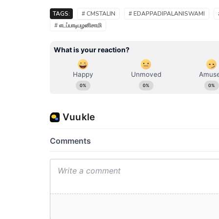
TAGS:
# CMSTALIN
# EDAPPADIPALANISWAMI
# எடப்பாடிபழனிசாமி