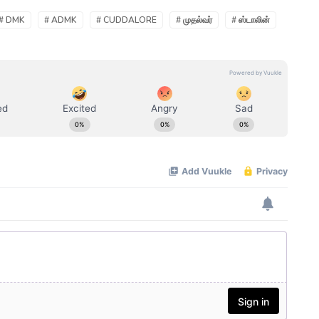
# DMK
# ADMK
# CUDDALORE
# முதல்வர்
# ஸ்டாலின்