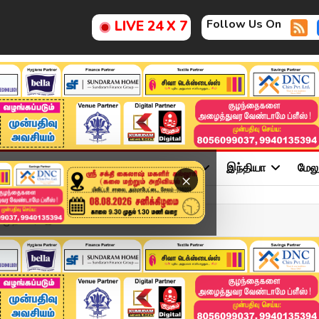
Follow Us On
LIVE 24 X 7
ு
சினிமா
அரசியல்
விளையாட்டு
இந்தியா
மேல
×
முதல்வர்.. இபிஎ...