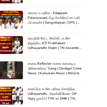
அவசர படாதீங்க.. Edappadi
Palaniswami-க்கு செங்கோட்டையன்
அட்வைஸ்! | Sengottaiyan | EPS |
Kumudam News
உதயநிதி கேட்ட கேள்வி.. உடனே
நிறுத்திய JCD Prabhakar|
Udhayanidhi Stalin | TN Assembly |
Cauvery
சாலை Reflector-களை களவாடிய
'தில்லாலங்கடி' Gang | Dindigul Crime
News | Kumudam News | #shorts
கலாய்த்த உடனே பதிலடி கொடுத்த
Udhayanidhi.. தொங்கிப்போன CM
Vijay முகம்! | TVK vs DMK | TN
Assembly