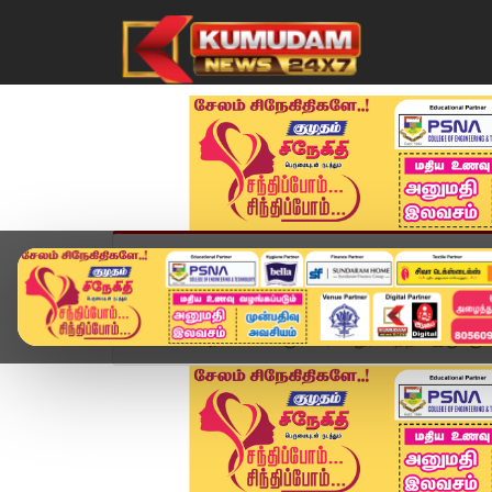
முகப்பு
விளையாட்டு
அண்மை
தமிழ்நாட
Home
அரசியல்
கும்பகர்ண தூக்கத்தில் இருக்கும் 