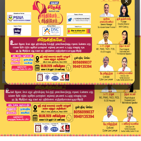
×
Home
அரசியல்
பல கட்சி மாறிய நாஞ்சில் சம்பத்: விஜய்யின் தமிழக...