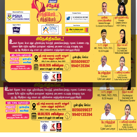
×
Home
அரசியல்
கீழடிக்கு ஆதரவாக அதிமுக வாய் திறக்காதது அதிர்ச்...