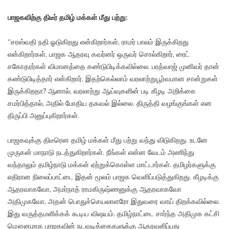
பாஜகவிற்கு திடீர் தமிழ் மக்கள் மீது பற்று:
”சரஸ்வதி நதி ஓடுகிறது என்கிறார்கள், ராமர் பாலம் இருக்கிறது
என்கிறார்கள், பாஜக ஆதரவு கவர்னர் ஒருவர் சொல்கிறார், ரைட்
சகோதரர்கள் விமானத்தை கண்டுபிடிக்கவில்லை. பரத்வாஜ் முனிவர் தான்
கண்டுபிடித்தார் என்கிறார். இதற்கெல்லாம் வரலாற்றுபூர்வமான சான்றுகள்
இருக்கிறதா? ஆனால், வரலாற்று ஆய்வுகளின் படி கீழடி அறிக்கை
சமர்பித்தால், அதில் போதிய தகவல் இல்லை. திருத்தி வழங்குங்கள் என
திருப்பி அனுப்புகிறார்கள்.
பாஜகவுக்கு திடீரென தமிழ் மக்கள் மீது பற்று வந்து விடுகிறது. உடனே
முருகன் மாநாடு நடத்துகிறார்கள். நீங்கள் என்ன வேடம் அணிந்து
வந்தாலும் தமிழ்நாடு மக்கள் ஏற்றுக்கொள்ள மாட்டார்கள். தமிழர்களுக்கு
எதிரான நிலைப்பாட்டை இதன் மூலம் பாஜக வெளிப்படுத்துகிறது. கீழடிக்கு
ஆதரவாகவோ, அமர்நாத் ராமகிருஷ்ணனுக்கு ஆதரவாகவோ
அதிமுகவோ, அதன் பொதுச்செயலாளரோ இதுவரை வாய் திறக்கவில்லை.
இது வருத்தமளிக்கக் கூடிய விஷயம். தமிழ்நாட்டை சார்ந்த அதிமுக கட்சி
மௌனமாக பாஜகவின் நடவடிக்கைகளுக்கு ஆதரவளிப்பது