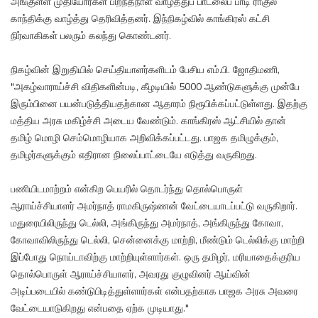
அங்குள்ள முதியோர்கள் பிறந்தநாள் வாழ்த்துப் பாடலைப் பாடி ராகுல்
காந்திக்கு வாழ்த்து தெரிவித்தனர். இந்நிகழ்வில் காங்கிரஸ் கட்சி
நிர்வாகிகள் பலரும் கலந்து கொண்டனர்.
நிகழ்வின் இறுதியில் செய்தியாளர்களிடம் பேசிய எம்.பி. ஜோதிமணி,
"அகழ்வாராய்ச்சி விதிகளின்படி, கீழடியில் 5000 ஆண்டுகளுக்கு முன்பே
இரும்பினை பயன்படுத்தியதற்கான ஆதாரம் நிரூபிக்கப்பட்டுள்ளது. இதற்கு
மத்திய அரசு மகிழ்ச்சி அடைய வேண்டும். காங்கிரஸ் ஆட்சியில் தான்
தமிழ் மொழி செம்மொழியாக அறிவிக்கப்பட்டது. பாஜக தமிழுக்கும்,
தமிழர்களுக்கும் எதிரான நிலைப்பாட்டையே எடுத்து வருகிறது.
பணியிடமாற்றம் என்கிற பெயரில் தொடர்ந்து தொல்பொருள்
ஆராய்ச்சியாளர் அமர்நாத் ராமகிருஷ்ணன் வேட்டையாடப்பட்டு வருகிறார்.
மதுரையிலிருந்து டெல்லி, அங்கிருந்து அமர்நாத், அங்கிருந்து கோவா,
கோவாவிலிருந்து டெல்லி, சென்னைக்கு மாற்றி, மீண்டும் டெல்லிக்கு மாற்றி
இப்போது நொய்டாவிற்கு மாற்றியுள்ளார்கள். ஒரு தமிழர், மரியாதைக்குரிய
தொல்பொருள் ஆராய்ச்சியாளர், அவரது குழுவினர் ஆய்வின்
அடிப்படையில் கண்டுபிடித்துள்ளார்கள் என்பதற்காக பாஜக அரசு அவரை
வேட்டையாடுகிறது என்பதை ஏற்க முடியாது."