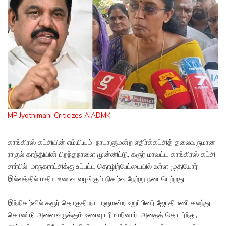
MP Jyothimani Criticizes AIADMK
காங்கிரஸ் கட்சியின் எம்.பி.யும், நாடாளுமன்ற எதிர்க்கட்சித் தலைவருமான
ராகுல் காந்தியின் பிறந்தநாளை முன்னிட்டு, கரூர் மாவட்ட காங்கிரஸ் கட்சி
சார்பில், மாநகராட்சிக்கு உட்பட்ட தொழிற்பேட்டையில் உள்ள முதியோர்
இல்லத்தில் மதிய உணவு வழங்கும் நிகழ்வு நேற்று நடைபெற்றது.
இந்நிகழ்வில் கரூர் தொகுதி நாடாளுமன்ற உறுப்பினர் ஜோதிமணி கலந்து
கொண்டு அனைவருக்கும் உணவு பரிமாறினார். அதைத் தொடர்ந்து,