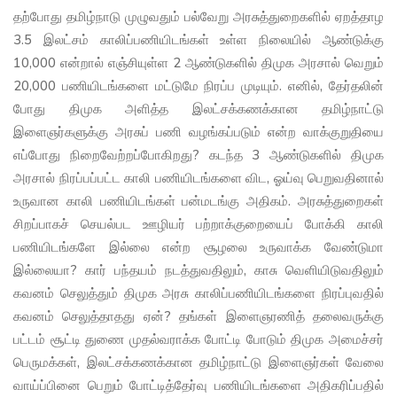
தற்போது தமிழ்நாடு முழுவதும் பல்வேறு அரசுத்துறைகளில் ஏறத்தாழ
3.5 இலட்சம் காலிப்பணியிடங்கள் உள்ள நிலையில் ஆண்டுக்கு
10,000 என்றால் எஞ்சியுள்ள 2 ஆண்டுகளில் திமுக அரசால் வெறும்
20,000 பணியிடங்களை மட்டுமே நிரப்ப முடியும். எனில், தேர்தலின்
போது திமுக அளித்த இலட்சக்கணக்கான தமிழ்நாட்டு
இளைஞர்களுக்கு அரசுப் பணி வழங்கப்படும் என்ற வாக்குறுதியை
எப்போது நிறைவேற்றப்போகிறது? கடந்த 3 ஆண்டுகளில் திமுக
அரசால் நிரப்பப்பட்ட காலி பணியிடங்களை விட, ஓய்வு பெறுவதினால்
உருவான காலி பணியிடங்கள் பன்மடங்கு அதிகம். அரசுத்துறைகள்
சிறப்பாகச் செயல்பட ஊழியர் பற்றாக்குறையைப் போக்கி காலி
பணியிடங்களே இல்லை என்ற சூழலை உருவாக்க வேண்டுமா
இல்லையா? கார் பந்தயம் நடத்துவதிலும், காசு வெளியிடுவதிலும்
கவனம் செலுத்தும் திமுக அரசு காலிப்பணியிடங்களை நிரப்புவதில்
கவனம் செலுத்தாதது ஏன்? தங்கள் இளைஞரணித் தலைவருக்கு
பட்டம் சூட்டி துணை முதல்வராக்க போட்டி போடும் திமுக அமைச்சர்
பெருமக்கள், இலட்சக்கணக்கான தமிழ்நாட்டு இளைஞர்கள் வேலை
வாய்ப்பினை பெறும் போட்டித்தேர்வு பணியிடங்களை அதிகரிப்பதில்