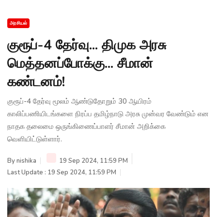
அரசியல்
குரூப்-4 தேர்வு... திமுக அரசு
மெத்தனப்போக்கு... சீமான்
கண்டனம்!
குரூப்-4 தேர்வு மூலம் ஆண்டுதோறும் 30 ஆயிரம்
காலிப்பணியிடங்களை நிரப்ப தமிழ்நாடு அரசு முன்வர வேண்டும் என
நாதக தலைமை ஒருங்கிணைப்பாளர் சீமான் அறிக்கை
வெளியிட்டுள்ளார்.
By
nishika
19 Sep 2024, 11:59 PM
Last Update : 19 Sep 2024, 11:59 PM