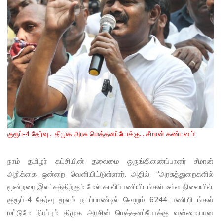
குரூப்-4 தேர்வு... திமுக அரசு மெத்தனப்போக்கு... சீமான் கண்டனம்!
நாம் தமிழர் கட்சியின் தலைமை ஒருங்கிணைப்பாளர் சீமான்
அறிக்கை ஒன்றை வெளியிட்டுள்ளார். அதில், “அரசுத்துறைகளில்
மூன்றரை இலட்சத்திற்கும் மேல் காலிப்பணியிடங்கள் உள்ள நிலையில்,
குரூப்-4 தேர்வு மூலம் நடப்பாண்டில் வெறும் 6244 பணியிடங்கள்
மட்டுமே நிரப்பும் திமுக அரசின் மெத்தனப்போக்கு வன்மையான