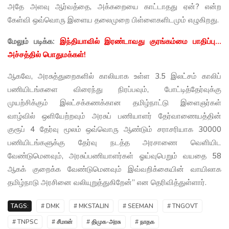
அதே அளவு ஆர்வத்தை, அக்கறையை காட்டாதது ஏன்? என்ற
கேள்வி ஒவ்வொரு இளைய தலைமுறை பிள்ளைகளிடமும் எழுகிறது.
மேலும் படிக்க:
இந்தியாவில் இரண்டாவது குரங்கம்மை பாதிப்பு...
அச்சத்தில் பொதுமக்கள்!
ஆகவே, அரசுத்துறைகளில் காலியாக உள்ள 3.5 இலட்சம் காலிப்
பணியிடங்களை விரைந்து நிரப்பவும், போட்டித்தேர்வுக்கு
முயற்சிக்கும் இலட்சக்கணக்கான தமிழ்நாட்டு இளைஞர்கள்
வாழ்வில் ஒளியேற்றவும் அரசுப் பணியாளர் தேர்வாணையத்தின்
குரூப் 4 தேர்வு மூலம் ஒவ்வொரு ஆண்டும் சராசரியாக 30000
பணியிடங்களுக்கு தேர்வு நடத்த அரசாணை வெளியிட
வேண்டுமெனவும், அரசுப்பணியாளர்கள் ஓய்வுபெறும் வயதை 58
ஆகக் குறைக்க வேண்டுமெனவும் இவ்வறிக்கையின் வாயிலாக
தமிழ்நாடு அரசினை வலியுறுத்துகிறேன்” என தெரிவித்துள்ளார்.
TAGS:
# DMK
# MKSTALIN
# SEEMAN
# TNGOVT
# TNPSC
# சீமான்
# திமுக-அரசு
# நாதக