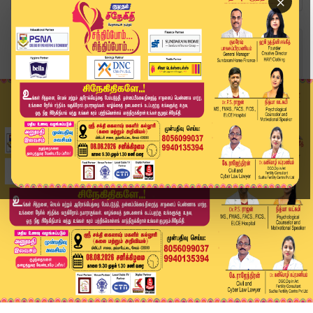
×
Home
அரசியல்
குரூப்-4 தேர்வு... திமுக அரசு மெத்தனப்போக்கு......