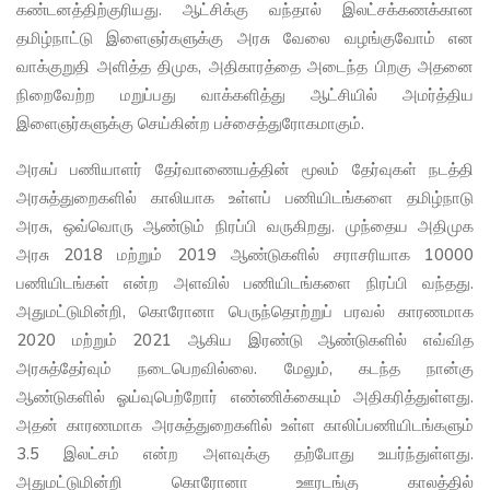
கண்டனத்திற்குரியது. ஆட்சிக்கு வந்தால் இலட்சக்கணக்கான
தமிழ்நாட்டு இளைஞர்களுக்கு அரசு வேலை வழங்குவோம் என
வாக்குறுதி அளித்த திமுக, அதிகாரத்தை அடைந்த பிறகு அதனை
நிறைவேற்ற மறுப்பது வாக்களித்து ஆட்சியில் அமர்த்திய
இளைஞர்களுக்கு செய்கின்ற பச்சைத்துரோகமாகும்.
அரசுப் பணியாளர் தேர்வாணையத்தின் மூலம் தேர்வுகள் நடத்தி
அரசுத்துறைகளில் காலியாக உள்ளப் பணியிடங்களை தமிழ்நாடு
அரசு, ஒவ்வொரு ஆண்டும் நிரப்பி வருகிறது. முந்தைய அதிமுக
அரசு 2018 மற்றும் 2019 ஆண்டுகளில் சராசரியாக 10000
பணியிடங்கள் என்ற அளவில் பணியிடங்களை நிரப்பி வந்தது.
அதுமட்டுமின்றி, கொரோனா பெருந்தொற்றுப் பரவல் காரணமாக
2020 மற்றும் 2021 ஆகிய இரண்டு ஆண்டுகளில் எவ்வித
அரசுத்தேர்வும் நடைபெறவில்லை. மேலும், கடந்த நான்கு
ஆண்டுகளில் ஓய்வுபெற்றோர் எண்ணிக்கையும் அதிகரித்துள்ளது.
அதன் காரணமாக அரசுத்துறைகளில் உள்ள காலிப்பணியிடங்களும்
3.5 இலட்சம் என்ற அளவுக்கு தற்போது உயர்ந்துள்ளது.
அதுமட்டுமின்றி கொரோனா ஊரடங்கு காலத்தில்