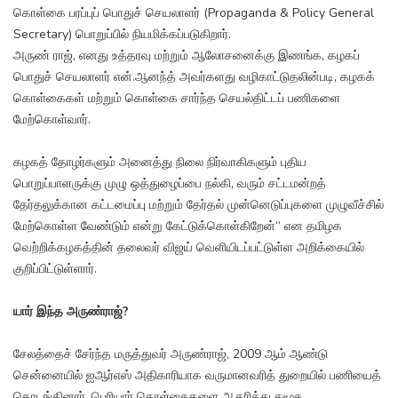
கொள்கை பரப்புப் பொதுச் செயலாளர் (Propaganda & Policy General
Secretary) பொறுப்பில் நியமிக்கப்படுகிறார்.
அருண் ராஜ், எனது உத்தரவு மற்றும் ஆலோசனைக்கு இணங்க, கழகப்
பொதுச் செயலாளர் என்.ஆனந்த் அவர்களது வழிகாட்டுதலின்படி, கழகக்
கொள்கைகள் மற்றும் கொள்கை சார்ந்த செயல்திட்டப் பணிகளை
மேற்கொள்வார்.
கழகத் தோழர்களும் அனைத்து நிலை நிர்வாகிகளும் புதிய
பொறுப்பாளருக்கு முழு ஒத்துழைப்பை நல்கி, வரும் சட்டமன்றத்
தேர்தலுக்கான கட்டமைப்பு மற்றும் தேர்தல் முன்னெடுப்புகளை முழுவீச்சில்
மேற்கொள்ள வேண்டும் என்று கேட்டுக்கொள்கிறேன்” என தமிழக
வெற்றிக்கழகத்தின் தலைவர் விஜய் வெளியிடப்பட்டுள்ள அறிக்கையில்
குறிப்பிட்டுள்ளார்.
யார் இந்த அருண்ராஜ்?
சேலத்தைச் சேர்ந்த மருத்துவர் அருண்ராஜ், 2009 ஆம் ஆண்டு
சென்னையில் ஐஆர்எஸ் அதிகாரியாக வருமானவரித் துறையில் பணியைத்
தொடங்கினார். பெரியார் கொள்கைகளை ஆதரித்து சமூக