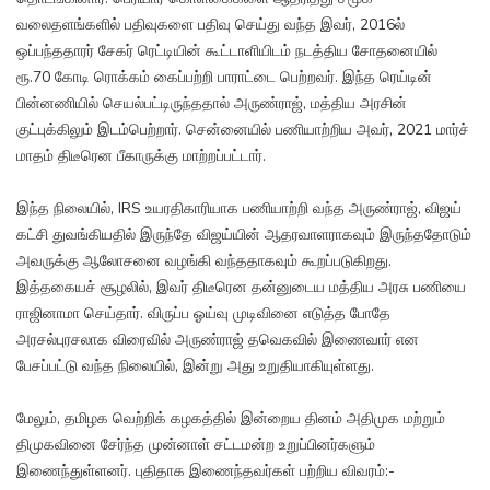
வலைதளங்களில் பதிவுகளை பதிவு செய்து வந்த இவர், 2016ல்
ஒப்பந்ததாரர் சேகர் ரெட்டியின் கூட்டாளியிடம் நடத்திய சோதனையில்
ரூ.70 கோடி ரொக்கம் கைப்பற்றி பாராட்டை பெற்றவர். இந்த ரெய்டின்
பின்னணியில் செயல்பட்டிருந்ததால் அருண்ராஜ், மத்திய அரசின்
குட்புக்கிலும் இடம்பெற்றார். சென்னையில் பணியாற்றிய அவர், 2021 மார்ச்
மாதம் திடீரென பீகாருக்கு மாற்றப்பட்டார்.
இந்த நிலையில், IRS உயரதிகாரியாக பணியாற்றி வந்த அருண்ராஜ், விஜய்
கட்சி துவங்கியதில் இருந்தே விஜய்யின் ஆதரவாளராகவும் இருந்ததோடும்
அவருக்கு ஆலோசனை வழங்கி வந்ததாகவும் கூறப்படுகிறது.
இத்தகையச் சூழலில், இவர் திடீரென தன்னுடைய மத்திய அரசு பணியை
ராஜினாமா செய்தார். விருப்ப ஓய்வு முடிவினை எடுத்த போதே
அரசல்புரசலாக விரைவில் அருண்ராஜ் தவெகவில் இணைவார் என
பேசப்பட்டு வந்த நிலையில், இன்று அது உறுதியாகியுள்ளது.
மேலும், தமிழக வெற்றிக் கழகத்தில் இன்றைய தினம் அதிமுக மற்றும்
திமுகவினை சேர்ந்த முன்னாள் சட்டமன்ற உறுப்பினர்களும்
இணைந்துள்ளனர். புதிதாக இணைந்தவர்கள் பற்றிய விவரம்:-