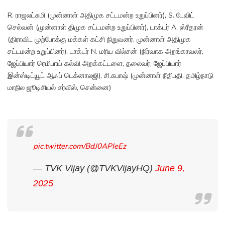
R. ராஜலட்சுமி (முன்னாள் அதிமுக சட்டமன்ற உறுப்பினர்), S. டேவிட்
செல்வன் (முன்னாள் திமுக சட்டமன்ற உறுப்பினர்), டாக்டர் A. ஸ்ரீதரன்
(திராவிட முற்போக்கு மக்கள் கட்சி நிறுவனர், முன்னாள் அதிமுக
சட்டமன்ற உறுப்பினர்), டாக்டர் N. மரிய வில்சன் (நிர்வாக அறங்காவலர்,
ஜேப்பியார் ரெமிபாய் கல்வி அறக்கட்டளை, தலைவர், ஜேப்பியார்
இன்ஸ்டிட்யூட் ஆஃப் டெக்னாலஜி), சி.சுபாஷ் (முன்னாள் நீதிபதி. தமிழ்நாடு
மாநில ஜூடிசியல் சர்வீஸ், சென்னை)
pic.twitter.com/BdJ0APIeEz
— TVK Vijay (@TVKVijayHQ)
June 9,
2025