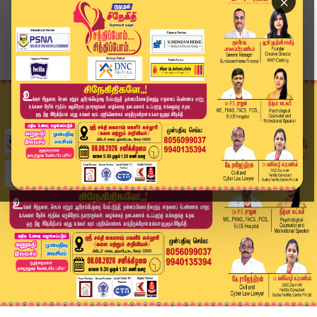
×
Home
அரசியல்
ஒரே நாளில் தவெகவில் இணைந்த முக்கிய புள்ளிகள்.. ...