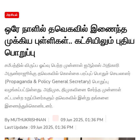
அரசியல்
ஒரே நாளில் தவெகவில் இணைந்த
முக்கிய புள்ளிகள்.. கட்சியிலும் புதிய
பொறுப்பு
சமீபத்தில் விருப்ப ஓய்வு பெற்ற முன்னாள் ஐஆர்எஸ் அதிகாரி
அருண்ராஜூக்கு தவெகவில் கொள்கை பரப்புப் பொதுச் செயலாளர்
(Propaganda & Policy General Secretary) பொறுப்பு
வழங்கப்பட்டுள்ளது. அதிமுக, திமுகவினை சேர்ந்த முன்னாள்
சட்டமன்ற உறுப்பினர்களும் தவெகவில் இன்று தங்களை
இணைத்துக்கொண்டனர்.
By
MUTHUKRISHNAN
09 Jun 2025, 01:36 PM
Last Update : 09 Jun 2025, 01:36 PM