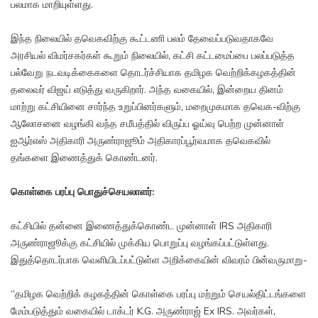
பலமாக மாறியுள்ளது.
இந்த நிலையில் தவெகவிற்கு கூட்டணி பலம் தேவைப்படுவதாகவே
அரசியல் விமர்சகர்கள் கூறும் நிலையில், கட்சி கட்டமைப்பை பலப்படுத்த
பல்வேறு நடவடிக்கைகளை தொடர்ச்சியாக தமிழக வெற்றிக்கழகத்தின்
தலைவர் விஜய் எடுத்து வருகிறார். அந்த வகையில், இன்றைய தினம்
மாற்று கட்சியினை சார்ந்த உறுப்பினர்களும், மறைமுகமாக தவெக-விற்கு
ஆலோசனை வழங்கி வந்த சமீபத்தில் விருப்ப ஓய்வு பெற்ற முன்னாள்
ஐஆர்எஸ் அதிகாரி அருண்ராஜூம் அதிகாரப்பூர்வமாக தவெகவில்
தங்களை இணைத்துக் கொண்டனர்.
கொள்கை பரப்பு பொதுச்செயலாளர்:
கட்சியில் தன்னை இணைத்துக்கொண்ட முன்னாள் IRS அதிகாரி
அருண்ராஜூக்கு கட்சியில் முக்கிய பொறுப்பு வழங்கப்பட்டுள்ளது.
இதுத்தொடர்பாக வெளியிடப்பட்டுள்ள அறிக்கையின் விவரம் பின்வருமாறு-
”தமிழக வெற்றிக் கழகத்தின் கொள்கை பரப்பு மற்றும் செயல்திட்டங்களை
மேம்படுத்தும் வகையில் டாக்டர் K.G. அருண்ராஜ் Ex IRS. அவர்கள்,