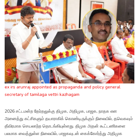
ex irs arunraj appointed as propaganda and policy general
secretary of tamilaga vettri kazhagam
2026 சட்டமன்ற தேர்தலுக்கு திமுக, அதிமுக, பாஜக, நாதக என
அனைத்து கட்சிகளும் தயாராகிக் கொண்டிருக்கும் நிலையில், தவெகவும்
தீவிரமாக செயலாற்ற தொடங்கியுள்ளது. திமுக அதன் கூட்டணிகளை
பலமாக வைத்துள்ள நிலையில், பாஜகவுடன் கைக்கோர்த்து அதிமுக