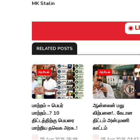
MK Stalin
L
RELATED POSTS
அரசியல்
அரசியல்
மாற்றம் = பெயர்
ஆன்லைன் மது
மாற்றம்…? 10
விற்பனை!.. கேடான
திட்டத்திற்கு பெயரை
திட்டம் அன்புமணி
மாற்றிய தவெக அரசு..!
காட்டம்
05 Aug 2026, 05:49
05 Aug 2026, 04:42