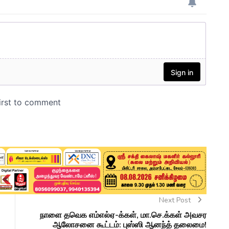
Next Post
நாளை தவெக எம்எல்ஏ-க்கள், மா.செ.க்கள் அவசர
ஆலோசனை கூட்டம்: புஸ்ஸி ஆனந்த் தலைமை!