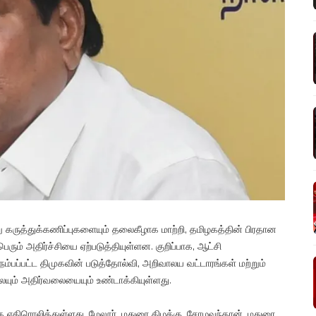
ேறு கருத்துக்கணிப்புகளையும் தலைகீழாக மாற்றி, தமிழகத்தின் பிரதான
ும் அதிர்ச்சியை ஏற்படுத்தியுள்ளன. குறிப்பாக, ஆட்சி
பப்பட்ட திமுகவின் படுத்தோல்வி, அறிவாலய வட்டாரங்கள் மற்றும்
யும் அதிர்வலையையும் உண்டாக்கியுள்ளது.
ாக எதிரொலித்துள்ளது. மேலூர், மதுரை கிழக்கு, சோழவந்தான், மதுரை