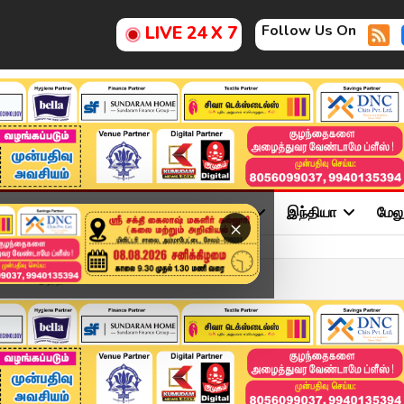
Follow Us On
LIVE 24 X 7
ு
சினிமா
அரசியல்
விளையாட்டு
இந்தியா
மேல
×
க்' கொடுத்த மா...