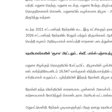
மத்தி, மதுரை தெற்கு, மதுரை வடக்கு, மதுரை மேற்கு, திருப்ப
தொகுதிகளைக் கொண்ட மதுரையில், வழக்கமாக திமுக - அத
நிரூபித்து வந்தன.
கடந்த 2021 சட்டமன்றத் தேர்தலில் கூட, இரு கட்சிகளும் த
2026 சட்டமன்றத் தேர்தலில், மேலூர் மற்றும் திருமங்கல
வெற்றி கழகம் அதிரடியாகக் கைப்பற்றி சாதனை படைத்துள்ள
உதவியாளர்களின் 'சூசக' மிரட்டலும்... ஸ்வீட் பாக்ஸ் பஞ்சாயத்த
மதுரை கிழக்குத் தொகுதியில் போட்டியிட்ட திமுகவின் முக்கி
எஸ். கார்த்திகேயனிடம் 16,547 வாக்குகள் வித்தியாசத்தில
சக்தியாகக் கருதப்பட்ட மூர்த்தியின் இந்தத் தோல்வி, தி
தோல்வி தந்த விரக்தியின் காரணமாக, முன்னாள் அமைச்சர்
கடுமையாகக் கோபித்துக் கொண்டதாக அரசியல் வட்டாரங்கள
அதுமட்டுமன்றி, தேர்தல் முடிவுகளுக்குப் பிறகு தனது உத