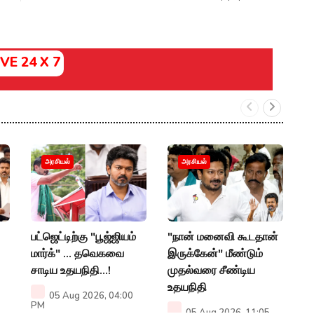
IVE 24 X 7
த
அரசியல்
அரசியல்
ம
ஆர
P
பட்ஜெட்டிற்கு "பூஜ்ஜியம்
"நான் மனைவி கூடதான்
மார்க்" ... தவெகவை
இருக்கேன்" மீண்டும்
சாடிய உதயநிதி...!
முதல்வரை சீண்டிய
உதயநிதி
05 Aug 2026, 04:00
PM
05 Aug 2026, 11:05