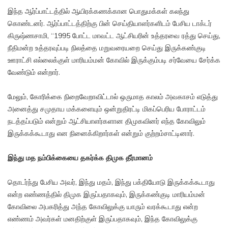
இந்த ஆர்ப்பாட்டத்தில் ஆயிரக்கணக்கான பொதுமக்கள் கலந்து
கொண்டனர். ஆர்ப்பாட்டத்திற்கு பின் செய்தியாளர்களிடம் பேசிய டாக்டர்
கிருஷ்ணசாமி, “1995 போட்ட மாவட்ட ஆட்சியரின் உத்தரவை ரத்து செய்து,
நீதிமன்ற உத்தரவுப்படி நிலத்தை மறுவரையறை செய்து இருக்கண்குடி
ஊராட்சி எல்லைக்குள் மாரியம்மன் கோவில் இருக்கும்படி சர்வேயை சேர்க்க
வேண்டும் என்றார்.
மேலும், கோரிக்கை நிறைவேறாவிட்டால் ஒருமாத காலம் அவகாசம் எடுத்து
அனைத்து சமுதாய மக்களையும் ஒன்றுதிரட்டி மிகப்பெரிய போராட்டம்
நடத்தப்படும் என்றும் ஆட்சியாளர்களான திமுகவினர் எந்த கோவிலும்
இருக்கக்கூடாது என நினைக்கிறார்கள் என்றும் குற்றம்சாட்டினார்.
இந்து மத நம்பிக்கையை தகர்க்க திமுக தீர்மானம்
தொடர்ந்து பேசிய அவர், இந்து மதம், இந்து பக்தியோடு இருக்கக்கூடாது
என்ற எண்ணத்தில் திமுக இருப்பதாகவும், இருக்கண்குடி மாரியம்மன்
கோவிலை அபகரித்து அந்த கோவிலுக்கு யாரும் வரக்கூடாது என்ற
எண்ணம் அவர்கள் மனதிற்குள் இருப்பதாகவும், இந்த கோவிலுக்கு