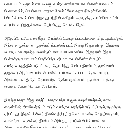
புகைப்படம் தொடர்பாக 6-வது வார்டு காங்கிரசு கவுன்சிலர் திரவியம்
பேசுகையில், சென்னை மாநகர மேயர் ப்ரியா அரசு நிகழ்ச்சிகளில்
ப்ரோட்டோகால் பின்பற்றுவது பற்றி பேசுகிறார். அவருக்கு காங்கிரசு கட்சி
சார்பில் வாழ்த்துக்களை தெரிவித்து கொள்கிறேன்.
அதே ப்ரோட்டோகால் இந்த அரங்கில் பின்பற்றப்படவில்லை. எந்த பதவியிலும்
இல்லாத முன்னாள் முதல்வர் ஸ்டாலின் படம் இங்கு இருக்கிறது. இதனை
உடனடியாக அகற்ற வேண்டும் என பேசி கொண்டே இருந்தார். இந்த
பேச்சுக்கு கண்டனம் தெரிவித்து திமுக கவுன்சிலர்கள் கடும்
வாக்குவாதத்தில் ஈடுபட்டனர். தொடர்ந்து பேசிய திரவியம், முன்னாள்
முதல்வர் அடிப்படையில் ஸ்டாலின் படம் வைக்கப்பட்டால், காமராஜர்,
அண்ணா, எம்ஜிஆர், ஜெயலலிதா ஆகிய முன்னாள் முதல்வர் படத்தை
வைக்க வேண்டும் என பேசினார்.
இதற்கு தொடர்ந்து எதிர்ப்பு தெரிவித்த திமுக கவுன்சிலர்கள், காங்.,
கவுன்சிலர் திரவியத்திடம் கடும் வாக்குவாதத்தில் ஈடுபட்டு தள்ளுமுள்ளு
ஏற்பட்டது. இதன் பின்னர் திருவெற்றியூர் தவெக எம்எல்ஏ செந்தில்குமார்,
காங்கிரசு கவுன்சிலர் திரவியம் அளித்த புகாரின் பேரில் மண்டல
அலுவலகத்தில் இருந்து ஸ்டாலின் புகைப்படத்தை மண்டல அலுவலர்