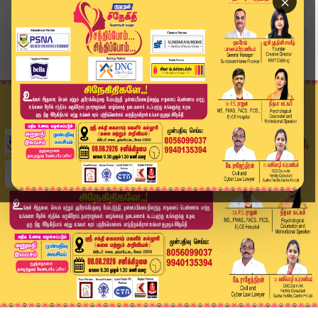
×
Home
அரசியல்
மண்டல அலுவலகத்தில் ஸ்டாலின் புகைப்படம் அகற்றம்:...