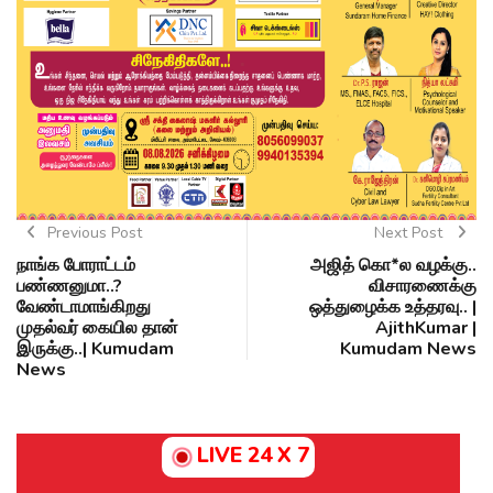
Previous Post
Next Post
நாங்க போராட்டம்
அஜித் கொ*ல வழக்கு..
பண்ணனுமா..?
விசாரணைக்கு
வேண்டாமாங்கிறது
ஒத்துழைக்க உத்தரவு.. |
முதல்வர் கையில தான்
AjithKumar |
இருக்கு..| Kumudam
Kumudam News
News
LIVE 24 X 7