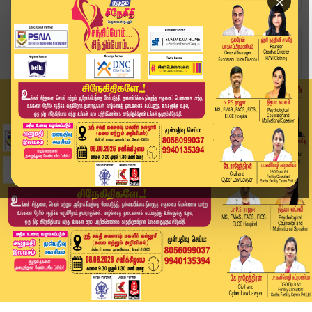
×
Home
இந்தியா
கல்வி அதிகாரியை பெல்ட்டால் தாக்கிய தலைமை ஆசிரி...