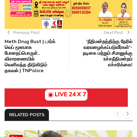
Previous Post
Next Post
Meth Drug Bust | டார்க்
'நீதிமன்றத்திற்கு நேரில்
வெப் மூலமாக
வரவழைக்கப்படுவீர்கள்'-
போதைப்பொருள்..
நடிகை மற்றும் சீமானுக்கு
விசாரணையில்
உச்சநீதிமன்றம்
வெளிவந்த திடுகிடும்
எச்சரிக்கை!
தகவல் | TNPolice
LIVE 24 X 7
RELATED POSTS