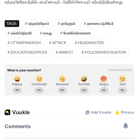
உத்தரபிரதேசத்தில் பரபரப்பையும், அதிர்ச்சியையும் ஏற்படுத்தியுள்ளது.
TAGS:
# உத்தரபிரதேசம்
# தாக்குதல்
# தலைமைஆசிரியர்
# கல்விஅதிகாரி
# கைது
# போலீஸ்விசாரணை
# UTTARPRADESH
# ATTACK
# HEADMASTER
# EDUCATIONOFFICER
# ARREST
# POLICEINVESTIGATION