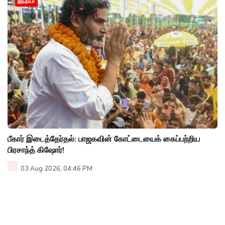
இந்தியா
பீகார் இடைத்தேர்தல்: பாஜகவின் கோட்டையைக் கைப்பற்றிய
பிரசாந்த் கிஷோர்!
03 Aug 2026, 04:46 PM