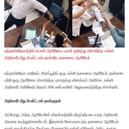
உத்தரபிரதேசத்தில் பெண் ஆசிரியை புகார் குறித்து விசாரித்த கல்வி
அதிகாரி மீது பெல்ட்டால் தாக்கிய தலைமை ஆசிரியர்
உத்தரபிரதேச மாநிலம், சீதாப்பூரில் ஒரு பள்ளி தலைமை ஆசிரியர், தன்னை
பற்றி ஒரு ஆசிரியை கொடுத்த புகாருக்கு விளக்கம் அளிக்க, கல்வி
அதிகாரி அகிலேஷ் பிரதாப் சிங் என்பவரின் அலுவலகத்திற்கு சென்றார்.
அதிகாரி மீது பெல்ட்டால் தாக்குதல்
அப்போது, அந்த ஆசிரியரின் விளக்கத்தில் திருப்தியடையாத அதிகாரி,
அவரை கடிந்துகொண்டார். இதனால் கோபமடைந்த தலைமை ஆசிரியர்,
தான் வைத்திருந்த கோப்பை மேஜையில் ஓங்கி வீசினார். பின்பு, தனது