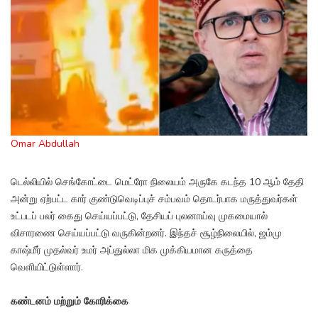
Omar Abdullah
டெல்லியில் செங்கோட்டை மெட்ரோ நிலையம் அருகே கடந்த 10 ஆம் தேதி
அன்று ஏற்பட்ட கார் குண்டுவெடிப்புச் சம்பவம் தொடர்பாக மருத்துவர்கள்
உட்படப் பலர் கைது செய்யப்பட்டு, தேசியப் புலனாய்வு முகமையால்
விசாரணை செய்யப்பட்டு வருகின்றனர். இந்தச் சூழ்நிலையில், ஜம்மு
காஷ்மீர் முதல்வர் உமர் அப்துல்லா மிக முக்கியமான கருத்தை
வெளியிட்டுள்ளார்.
கண்டனம் மற்றும் கோரிக்கை