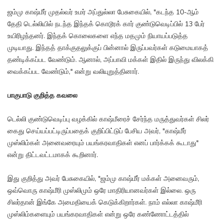
ஜம்மு காஷ்மீர் முதல்வர் உமர் அப்துல்லா பேசுகையில், "கடந்த 10-ஆம்
தேதி டெல்லியில் நடந்த இந்தக் கொடூரக் கார் குண்டுவெடிப்பில் 13 பேர்
உயிரிழந்தனர். இந்தக் கொலைகளை எந்த மதமும் நியாயப்படுத்த
முடியாது. இந்தத் தாக்குதலுக்குப் பின்னால் இருப்பவர்கள் கடுமையாகத்
தண்டிக்கப்பட வேண்டும். ஆனால், அப்பாவி மக்கள் இதில் இருந்து விலக்கி
வைக்கப்பட வேண்டும்," என்று வலியுறுத்தினார்.
பாகுபாடு குறித்த கவலை
டெல்லி குண்டுவெடிப்பு வழக்கில் காஷ்மீரைச் சேர்ந்த மருத்துவர்கள் சிலர்
கைது செய்யப்பட்டிருப்பதைக் குறிப்பிட்டுப் பேசிய அவர், "காஷ்மீர்
முஸ்லிம்கள் அனைவரையும் பயங்கரவாதிகள் எனப் பார்க்கக் கூடாது"
என்று திட்டவட்டமாகக் கூறினார்.
இது குறித்து அவர் பேசுகையில், "ஜம்மு காஷ்மீர் மக்கள் அனைவரும்,
ஒவ்வொரு காஷ்மீரி முஸ்லிமும் ஒரே மாதிரியானவர்கள் இல்லை. ஒரு
சிலர்தான் இங்கே அமைதியைக் கெடுக்கிறார்கள். நாம் எல்லா காஷ்மீரி
முஸ்லிம்களையும் பயங்கரவாதிகள் என்று ஒரே கண்ணோட்டத்தில்