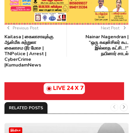
Previous Post
Next Post
Kailasa | கைலாசாவுக்கு
Nainar Nagendran |
ஆன்மீக சுற்றுலா
“ஒரு கவுன்சிலர் கூட
கைலாசம டூர் மோச |
இல்லாத கட்சி...!”
TNPolice | Arrest |
நயினார் சாடல்
CyberCrime
|KumudamNews
LIVE 24 X 7
RELATED POSTS
இந்தியா