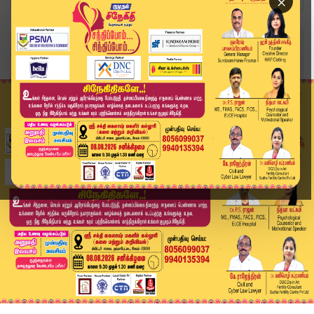
×
Home
இந்தியா
"ஒவ்வொரு காஷ்மீரிகளையும் சந்தேகக் கண் கொண்டு பா...