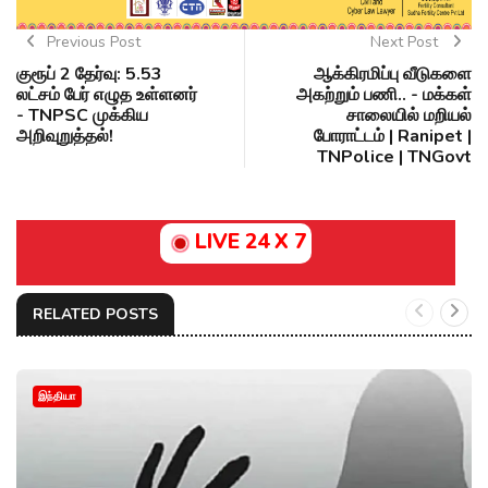
Previous Post
Next Post
குரூப் 2 தேர்வு: 5.53
ஆக்கிரமிப்பு வீடுகளை
லட்சம் பேர் எழுத உள்ளனர்
அகற்றும் பணி.. - மக்கள்
- TNPSC முக்கிய
சாலையில் மறியல்
அறிவுறுத்தல்!
போராட்டம் | Ranipet |
TNPolice | TNGovt
LIVE 24 X 7
RELATED POSTS
இந்தியா