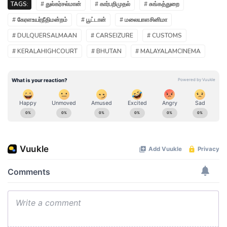
TAGS:
# துல்கர்சல்மான்
# கார்பறிமுதல்
# சுங்கத்துறை
# கேரளஉயர்நீதிமன்றம்
# பூட்டான்
# மலையாளசினிமா
# DULQUERSALMAAN
# CARSEIZURE
# CUSTOMS
# KERALAHIGHCOURT
# BHUTAN
# MALAYALAMCINEMA