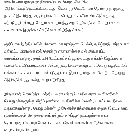
கணிசமாக குறைந்த நிலையில், தற்போது மீண்டும்
அதிகரிக்கத்தொடங்கியுள்ளது. இவ்வாறு கொரோனா தொற்று நாளுக்கு
நாள் அதிகரித்து வரும் நிலையில், பொதுமக்களிடையே அச்சத்தை
ஏற்படுத்தியுள்ளது. மேலும் சுகாதாரத்துறை அதிகாரிகள் பொதுமக்கள்
கவனமாக இருக்க எச்சரிக்கை விடுத்துள்ளனர்.
குறிப்பாக இந்தியாவில், கேரளா, மகாராஷ்டிரா, டெல்லி, தமிழ்நாடு, கர்நாடகா
உள்ளிட்ட மாநிலங்களில் தொற்று எண்ணிக்கையில் அதிகரிப்பு
காணப்படுகிறது. தடுப்பூசி போட்டவர்கள் பூரண பாதுகாப்பில் இருப்பதாக
எண்ணி கட்டுப்பாடுகளை பின்பற்றுவதில்லை என்றும், பல்வேறு பகுதிகளில்
மக்கள் முகக்கவசம் பயன்படுத்தாமல் இருப்பதால்தான் மீண்டும் தொற்று
அதிகரிக்கிறது என்று கூறப்படுகிறது.
இதனைத் தொடர்ந்து மத்திய அரசு மற்றும் மாநில அரசு அதிகாரிகள்
பொதுமக்களுக்கு விழிப்புணர்வை அதிகரிக்க வேண்டிய கட்டாய நிலை
உருவாகியுள்ளது. பொதுமக்கள் முன்னெச்சரிக்கையாக சமூக இடைவெளி,
முகக்கவசம், சோதனைகள் மற்றும் தடுப்பூசி நடவடிக்கைகளை
தொடர்ந்து பின்பற்ற வேண்டும் என்பதே நிபுணர்களின் ஆலோசனை
வழங்கிவருகின்றனர்.