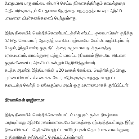
போதுமான பாதுகாப்பை ஏற்பாடு செய்ய நிர்வாகத்திற்கும் காவல்துறை
அதிகாரிகளுக்கும் போதுமான நேரத்தை மறுத்ததற்காகவும் ஆர்சிபி
பரவலான விமர்சனங்களைப் பெற்றுள்ளது.
இந்த நிலையில் வெற்றிக்கொண்டாட்டத்தில் ஏற்பட்ட குறைபாடுகள் குறித்து
பிசிசிஐ செயலாளர் தேவஜித் சைகியா ஏற்கனவே கேள்வி எழுப்பியுள்ளார்.
மேலும், இதுபோன்ற ஒரு திட்டத்தை சுமூகமாக நடத்துவதற்கு
உரிமையாளர், காவல்துறை மற்றும் மாவட்ட நிர்வாகம் இடையே சரியான
ஒருங்கிணைப்பு அவசியம் என்றும் தெரிவித்துள்ளார்.
கடந்த ஆண்டு இந்தியாவின் டி20 உலகக் கோப்பை வெற்றிக்குப் பிறகு,
மும்பையில் லட்சக்கணக்கானோர் வீதிகளுக்கு வந்ததால் ஏற்பட்ட
தடையற்ற வெற்றி அணிவகுப்பை அவர் ஒரு உதாரணமாகக் குறிப்பிட்டார்.
நிர்வாகிகள் ராஜினாமா
இந்த நிலையில் வெற்றிக்கொண்டாட்டம் மறுபுறம் துக்க நிகழ்வாக
மாறியுள்ளது ஆர்சிபி ரசிகர்களிடையே சோகத்தை ஏற்படுத்தியுள்ளது. இந்த
நிலையில் கூட்ட நெரிசலில் ஏற்பட்ட உயிரிழப்புகள் தொடர்பாக காவல்துறை
அதிகாரிகள் சஸ்பெண்ட் செய்யப்பட்டுள்ளனர்.