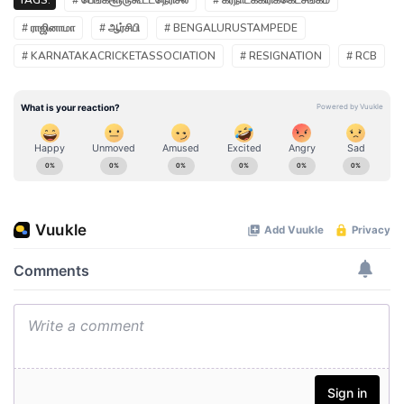
TAGS:
# பெங்களூருகூட்டநெரிசல்
# கர்நாடககிரிக்கெட்சங்கம்
# ராஜினாமா
# ஆர்சிபி
# BENGALURUSTAMPEDE
# KARNATAKACRICKETASSOCIATION
# RESIGNATION
# RCB