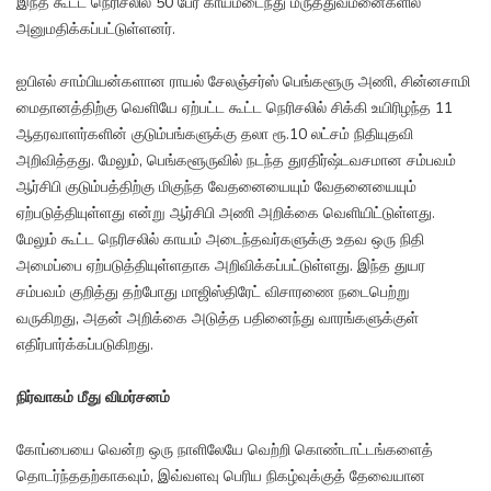
இந்த கூட்ட நெரிசலில் 50 பேர் காயமடைந்து மருத்துவமனைகளில்
அனுமதிக்கப்பட்டுள்ளனர்.
ஐபிஎல் சாம்பியன்களான ராயல் சேலஞ்சர்ஸ் பெங்களூரு அணி, சின்னசாமி
மைதானத்திற்கு வெளியே ஏற்பட்ட கூட்ட நெரிசலில் சிக்கி உயிரிழந்த 11
ஆதரவாளர்களின் குடும்பங்களுக்கு தலா ரூ.10 லட்சம் நிதியுதவி
அறிவித்தது. மேலும், பெங்களூருவில் நடந்த துரதிர்ஷ்டவசமான சம்பவம்
ஆர்சிபி குடும்பத்திற்கு மிகுந்த வேதனையையும் வேதனையையும்
ஏற்படுத்தியுள்ளது என்று ஆர்சிபி அணி அறிக்கை வெளியிட்டுள்ளது.
மேலும் கூட்ட நெரிசலில் காயம் அடைந்தவர்களுக்கு உதவ ஒரு நிதி
அமைப்பை ஏற்படுத்தியுள்ளதாக அறிவிக்கப்பட்டுள்ளது. இந்த துயர
சம்பவம் குறித்து தற்போது மாஜிஸ்திரேட் விசாரணை நடைபெற்று
வருகிறது, அதன் அறிக்கை அடுத்த பதினைந்து வாரங்களுக்குள்
எதிர்பார்க்கப்படுகிறது.
நிர்வாகம் மீது விமர்சனம்
கோப்பையை வென்ற ஒரு நாளிலேயே வெற்றி கொண்டாட்டங்களைத்
தொடர்ந்ததற்காகவும், இவ்வளவு பெரிய நிகழ்வுக்குத் தேவையான