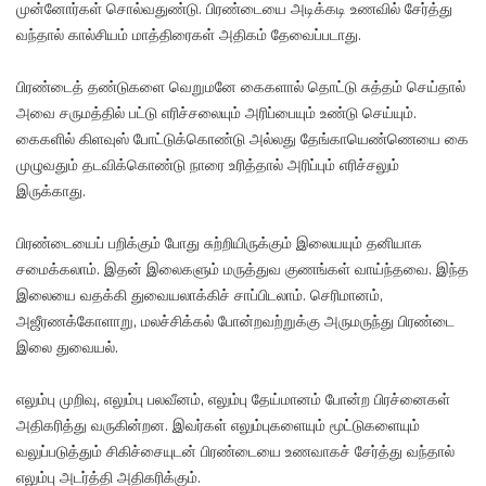
முன்னோர்கள் சொல்வதுண்டு. பிரண்டையை அடிக்கடி உணவில் சேர்த்து
வந்தால் கால்சியம் மாத்திரைகள் அதிகம் தேவைப்படாது.
பிரண்டைத் தண்டுகளை வெறுமனே கைகளால் தொட்டு சுத்தம் செய்தால்
அவை சருமத்தில் பட்டு எரிச்சலையும் அரிப்பையும் உண்டு செய்யும்.
கைகளில் கிளவுஸ் போட்டுக்கொண்டு அல்லது தேங்காயெண்ணெயை கை
முழுவதும் தடவிக்கொண்டு நாரை உரித்தால் அரிப்பும் எரிச்சலும்
இருக்காது.
பிரண்டையைப் பறிக்கும் போது சுற்றியிருக்கும் இலையயும் தனியாக
சமைக்கலாம். இதன் இலைகளும் மருத்துவ குணங்கள் வாய்ந்தவை. இந்த
இலையை வதக்கி துவையலாக்கிச் சாப்பிடலாம். செரிமானம்,
அஜீரணக்கோளாறு, மலச்சிக்கல் போன்றவற்றுக்கு அருமருந்து பிரண்டை
இலை துவையல்.
எலும்பு முறிவு, எலும்பு பலவீனம், எலும்பு தேய்மானம் போன்ற பிரச்னைகள்
அதிகரித்து வருகின்றன. இவர்கள் எலும்புகளையும் மூட்டுகளையும்
வலுப்படுத்தும் சிகிச்சையுடன் பிரண்டையை உணவாகச் சேர்த்து வந்தால்
எலும்பு அடர்த்தி அதிகரிக்கும்.