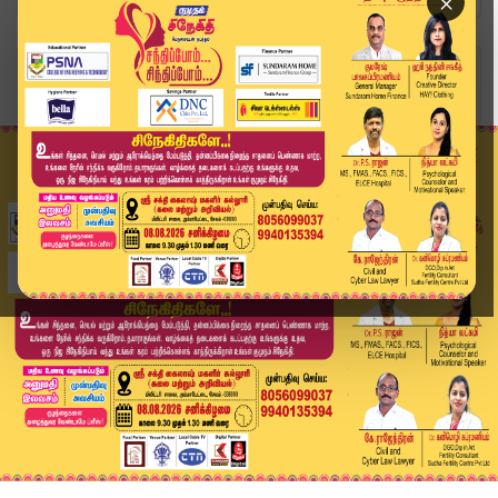
×
Home
லைஃப்ஸ்டைல்
உடைந்த எலும்பை ஒட்டவைக்கும்.. அதிசயம் செய்யும் ...