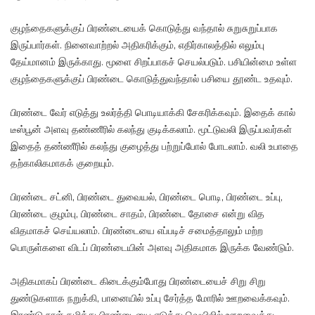
குழந்தைகளுக்குப் பிரண்டையைக் கொடுத்து வந்தால் சுறுசுறுப்பாக
இருப்பார்கள். நினைவாற்றல் அதிகரிக்கும், எதிர்காலத்தில் எலும்பு
தேய்மானம் இருக்காது. மூளை சிறப்பாகச் செயல்படும். பசியின்மை உள்ள
குழந்தைகளுக்குப் பிரண்டை கொடுத்துவந்தால் பசியை தூண்ட உதவும்.
பிரண்டை வேர் எடுத்து உலர்த்தி பொடியாக்கி சேகரிக்கவும். இதைக் கால்
டீஸ்பூன் அளவு தண்ணீரில் கலந்து குடிக்கலாம். மூட்டுவலி இருப்பவர்கள்
இதைத் தண்ணீரில் கலந்து குழைத்து பற்றுப்போல் போடலாம். வலி உபாதை
தற்காலிகமாகக் குறையும்.
பிரண்டை சட்னி, பிரண்டை துவையல், பிரண்டை பொடி, பிரண்டை உப்பு,
பிரண்டை குழம்பு, பிரண்டை சாதம், பிரண்டை தோசை என்று வித
விதமாகச் செய்யலாம். பிரண்டையை எப்படிச் சமைத்தாலும் மற்ற
பொருள்களை விடப் பிரண்டையின் அளவு அதிகமாக இருக்க வேண்டும்.
அதிகமாகப் பிரண்டை கிடைக்கும்போது பிரண்டையைச் சிறு சிறு
துண்டுகளாக நறுக்கி, பானையில் உப்பு சேர்த்த மோரில் ஊறவைக்கவும்.