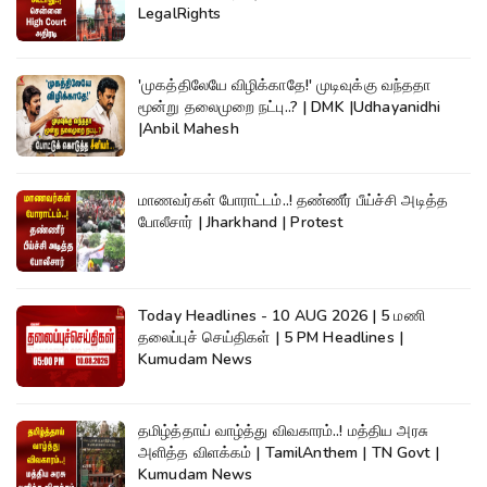
LegalRights
'முகத்திலேயே விழிக்காதே!' முடிவுக்கு வந்ததா
மூன்று தலைமுறை நட்பு..? | DMK |Udhayanidhi
|Anbil Mahesh
மாணவர்கள் போராட்டம்..! தண்ணீர் பீய்ச்சி அடித்த
போலீசார் | Jharkhand | Protest
Today Headlines - 10 AUG 2026 | 5 மணி
தலைப்புச் செய்திகள் | 5 PM Headlines |
Kumudam News
தமிழ்த்தாய் வாழ்த்து விவகாரம்..! மத்திய அரசு
அளித்த விளக்கம் | TamilAnthem | TN Govt |
Kumudam News