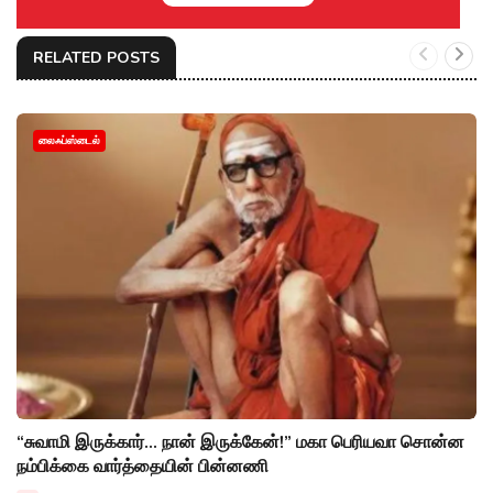
RELATED POSTS
லைஃப்ஸ்டைல்
“சுவாமி இருக்கார்... நான் இருக்கேன்!” மகா பெரியவா சொன்ன
நம்பிக்கை வார்த்தையின் பின்னணி