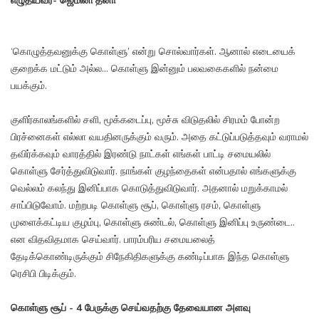
எழுதியவர்- ஜெமினி தனா
‘கொழுத்தவனுக்கு கொள்ளு’ என்று சொல்வார்கள். ஆனால் எடையைக்
குறைக்க மட்டும் அல்ல... கொள்ளு இன்னும் பலவகைகளில் நன்மை
பயக்கும்.
குளிர்காலங்களில் சளி, மூக்கடைப்பு, மூச்சு விடுதலில் சிரமம் போன்ற
பிரச்னைகள் எல்லா வயதினருக்கும் வரும். அதை கட்டுப்படுத்தவும் வராமல்
தவிர்க்கவும் வாரத்தில் இரண்டு நாட்கள் எங்கள் பாட்டி சமையலில்
கொள்ளு சேர்த்துவிடுவார். நாங்கள் குழந்தைகள் என்பதால் எங்களுக்கு
வெல்லம் கலந்து இனிப்பாக கொடுத்துவிடுவார். அதனால் மறுக்காமல்
சாப்பிடுவோம். மற்றபடி கொள்ளு சூப், கொள்ளு ரசம், கொள்ளு
முளைக்கட்டிய குழம்பு, கொள்ளு சுண்டல், கொள்ளு இனிப்பு உருண்டை..
என விதவிதமாக செய்வார். பாரம்பரிய சமையலைத்
தேடிக்கொண்டிருக்கும் சிநேகிதிகளுக்கு கண்டிப்பாக இந்த கொள்ளு
ரெசிபி பிடிக்கும்.
கொள்ளு சூப் - 4 பேருக்கு செய்வதற்கு தேவையான அளவு